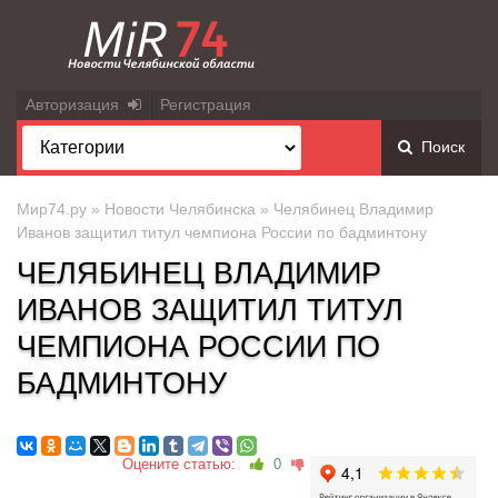
Авторизация
Регистрация
Поиск
Мир74.ру
»
Новости Челябинска
» Челябинец Владимир
Иванов защитил титул чемпиона России по бадминтону
ЧЕЛЯБИНЕЦ ВЛАДИМИР
ИВАНОВ ЗАЩИТИЛ ТИТУЛ
ЧЕМПИОНА РОССИИ ПО
БАДМИНТОНУ
Оцените статью:
0