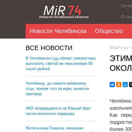
Сего
Че
Новости Челябинска
Общество
ВСЕ НОВОСТИ
Мир74.ру
ЭТИМ
В Челябинске суд обязал самокатчика
выплатить сбитой им пенсионерке 80
ОКОЛ
тысяч рублей
Челябинцу, до смерти забившему
отца, приняв того за вора, вынесли
приговор
Челябинс
школьник
НМУ возвращаются на Южный Урал
после месячного перерыва
Как пере
подростк
Жительница Озерска, кинувшая
более 300