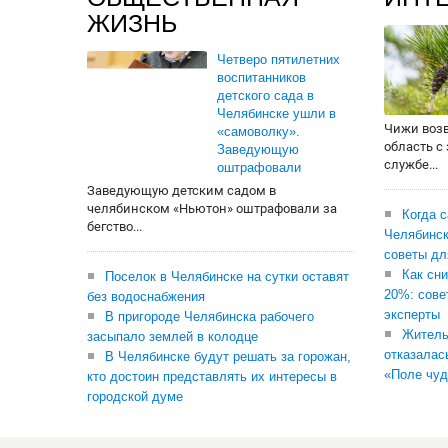
ЖИЗНЬ
Четверо пятилетних
воспитанников
детского сада в
Челябинске ушли в
Чижи воз
«самоволку».
область с
Заведующую
службе...
оштрафовали
Заведующую детским садом в
челябинском «Ньютон» оштрафовали за
Когда 
бегство...
Челябинск
советы дл
Как сни
Поселок в Челябинске на сутки оставят
20%: сове
без водоснабжения
эксперты
В пригороде Челябинска рабочего
Житель
засыпало землей в колодце
отказалас
В Челябинске будут решать за горожан,
«Поле чуд
кто достоин представлять их интересы в
городской думе