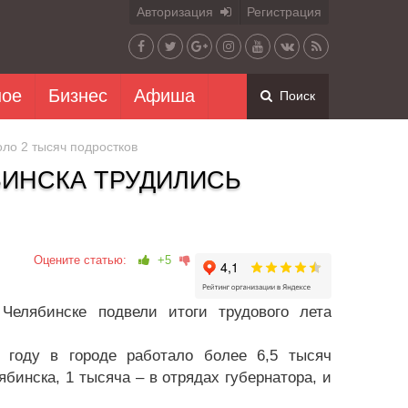
Авторизация
Регистрация
ное
Бизнес
Афиша
Поиск
ло 2 тысяч подростков
БИНСКА ТРУДИЛИСЬ
Оцените статью:
+5
Челябинске подвели итоги трудового лета
м году в городе работало более 6,5 тысяч
ябинска, 1 тысяча – в отрядах губернатора, и