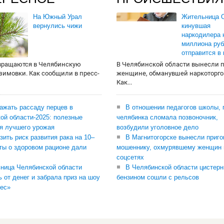
На Южный Урал
Жительница О
вернулись чижи
кинувшая
наркодилера 
миллиона руб
отправится в
вращаются в Челябинскую
В Челябинской области вынесли 
 зимовки. Как сообщили в пресс-
женщине, обманувшей наркоторго
Как...
сажать рассаду перцев в
В отношении педагогов школы, 
ой области-2025: полезные
челябинка сломала позвоночник,
я лучшего урожая
возбудили уголовное дело
зить риск развития рака на 10–
В Магнитогорске вынесли приго
ты о здоровом рационе дали
мошеннику, охмурявшему женщин 
соцсетях
ница Челябинской области
В Челябинской области цистерн
ь от денег и забрала приз на шоу
бензином сошли с рельсов
ес»