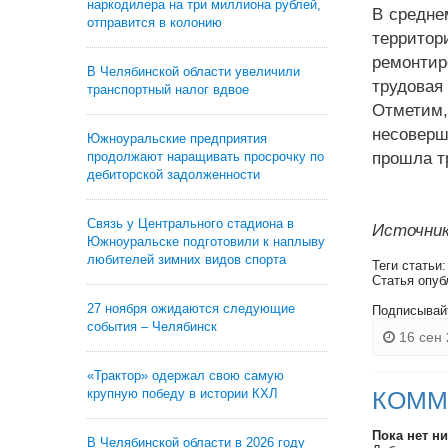
наркодилера на три миллиона рублей,
В средне
отправится в колонию
террито
ремонтир
В Челябинской области увеличили
трудовая
транспортный налог вдвое
Отметим
несоверш
Южноуральские предприятия
продолжают наращивать просрочку по
прошла т
дебиторской задолженности
Связь у Центрального стадиона в
Источник
Южноуральске подготовили к наплыву
любителей зимних видов спорта
Теги статьи
Статья опуб
27 ноября ожидаются следующие
Подписывай
события – Челябинск
16 сен 
«Трактор» одержал свою самую
крупную победу в истории КХЛ
КОММ
Пока нет н
В Челябинской области в 2026 году