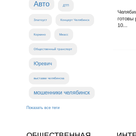
Авто
ДТП
Челяби
готовы 
Златоуст
Концерт Челябинск
10...
Коркино
Миасс
Общественный транспорт
Юревич
выставки челябинска
мошенники челябинск
Показать все теги
ОБЩЕСТВЕННАЯ
ИНТ