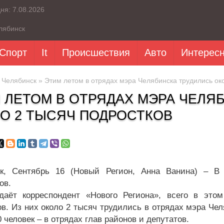
дня:
7.08.2026
лябинск
Спорт
It
Происшествия
Авто
Интерес
»
Челябинск
» Этим летом в отрядах мэра Челябинска трудились око
 ЛЕТОМ В ОТРЯДАХ МЭРА ЧЕЛЯ
О 2 ТЫСЯЧ ПОДРОСТКОВ
к, Сентябрь 16 (Новый Регион, Анна Ванина) – В 
ов.
даёт корреспондент «Нового Региона», всего в это
ов. Из них около 2 тысяч трудились в отрядах мэра Чел
 человек – в отрядах глав районов и депутатов.