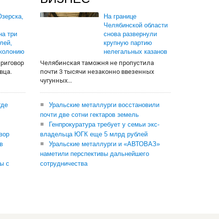
зерска,
На границе
Челябинской области
на три
снова развернули
лей,
крупную партию
 колонию
нелегальных казанов
приговор
Челябинская таможня не пропустила
вца.
почти 3 тысячи незаконно ввезенных
чугунных...
где
Уральские металлурги восстановили
почти две сотни гектаров земель
Генпрокуратура требует у семьи экс-
вор
владельца ЮГК еще 5 млрд рублей
в
Уральские металлурги и «АВТОВАЗ»
наметили перспективы дальнейшего
ы с
сотрудничества