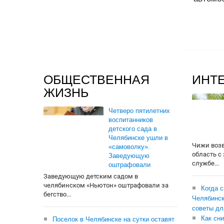
ОБЩЕСТВЕННАЯ
ИНТ
ЖИЗНЬ
Четверо пятилетних
воспитанников
детского сада в
Челябинске ушли в
Чижи воз
«самоволку».
область с
Заведующую
службе...
оштрафовали
Заведующую детским садом в
челябинском «Ньютон» оштрафовали за
Когда 
бегство...
Челябинск
советы дл
Как сни
Поселок в Челябинске на сутки оставят