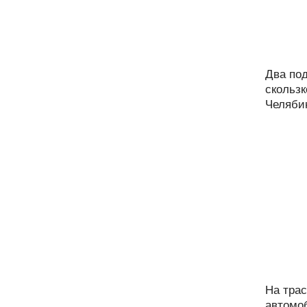
Два под
скользк
Челябин
На трас
автомоб