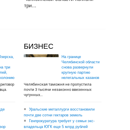
три...
БИЗНЕС
зерска,
На границе
Челябинской области
на три
снова развернули
лей,
крупную партию
 колонию
нелегальных казанов
приговор
Челябинская таможня не пропустила
вца.
почти 3 тысячи незаконно ввезенных
чугунных...
где
Уральские металлурги восстановили
почти две сотни гектаров земель
Генпрокуратура требует у семьи экс-
вор
владельца ЮГК еще 5 млрд рублей