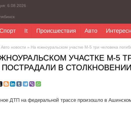
дня:
6.08.2026
лябинск
Спорт
It
Происшествия
Авто
Интерес
»
Авто новости
» На южноуральском участке М-5 три человека погибл
ЖНОУРАЛЬСКОМ УЧАСТКЕ М-5 Т
 ПОСТРАДАЛИ В СТОЛКНОВЕНИИ
ное ДТП на федеральной трассе произошло в Ашинском