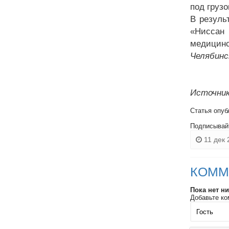
под груз
В резуль
«Ниссан 
медицинс
Челябинс
Источник
Статья опуб
Подписывай
11 дек 
КОММ
Пока нет н
Добавьте ко