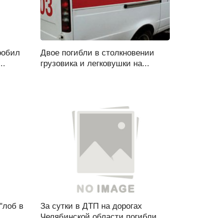
робил
Двое погибли в столкновении
..
грузовика и легковушки на...
"лоб в
За сутки в ДТП на дорогах
Челябинской области погибли