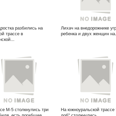
ростка разбились на
Лихач на внедорожнике уг
ой трассе в
ребенка и двух женщин на.
ской...
се М-5 столкнулись три
На южноуральской трассе 
иля, есть погибшие...
лоб" столкнулись...