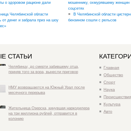
ты о здоровом рационе дали
мошеннику, охмурявшему женщин 
соцсетях
ница Челябинской области
В Челябинской области цистерн
ь от денег и забрала приз на шоу
бензином сошли с рельсов
ес»
Е СТАТЬИ
КАТЕГОР
Челябинцу, до смерти забившему отца,
Главная
приняв того за вора, вынесли приговор
Общество
Спорт
НМУ возвращаются на Южный Урал после
Наука
месячного перерыва
Происшестви
Культура
Жительница Озерска, кинувшая наркодилера
Авто
на три миллиона рублей, отправится в
колонию