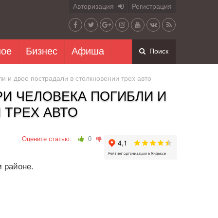
Авторизация
Регистрация
ное
Бизнес
Афиша
Поиск
и и двое пострадали в столкновении трех авто
РИ ЧЕЛОВЕКА ПОГИБЛИ И
 ТРЕХ АВТО
Оцените статью:
0
 районе.