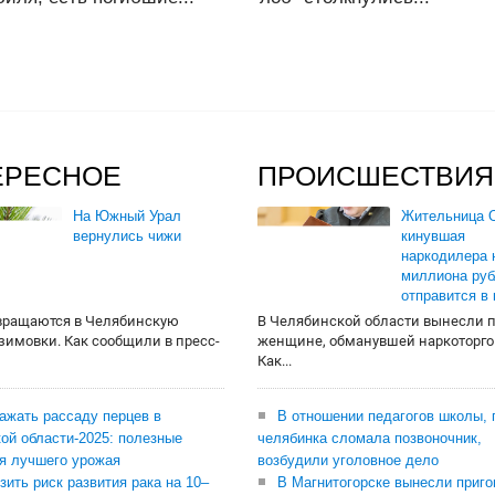
ЕРЕСНОЕ
ПРОИСШЕСТВИЯ
На Южный Урал
Жительница О
вернулись чижи
кинувшая
наркодилера 
миллиона руб
отправится в
вращаются в Челябинскую
В Челябинской области вынесли 
 зимовки. Как сообщили в пресс-
женщине, обманувшей наркоторго
Как...
сажать рассаду перцев в
В отношении педагогов школы, 
ой области-2025: полезные
челябинка сломала позвоночник,
я лучшего урожая
возбудили уголовное дело
зить риск развития рака на 10–
В Магнитогорске вынесли приго