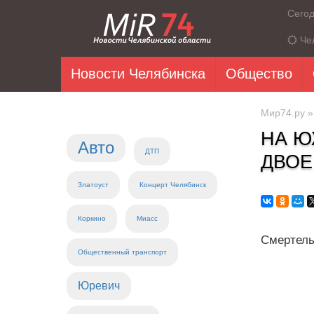
Сего
Че
Новости Челябинска
Общество
Мир74.ру
НА Ю
Авто
ДТП
ДВОЕ
Златоуст
Концерт Челябинск
Коркино
Миасс
Смертель
Общественный транспорт
Юревич