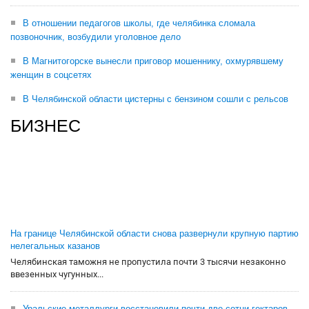
В отношении педагогов школы, где челябинка сломала
позвоночник, возбудили уголовное дело
В Магнитогорске вынесли приговор мошеннику, охмурявшему
женщин в соцсетях
В Челябинской области цистерны с бензином сошли с рельсов
БИЗНЕС
На границе Челябинской области снова развернули крупную партию
нелегальных казанов
Челябинская таможня не пропустила почти 3 тысячи незаконно
ввезенных чугунных...
Уральские металлурги восстановили почти две сотни гектаров