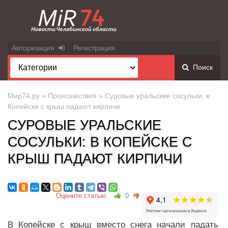
Авторизация
Регистрация
Поиск
Мир74.ру
»
Происшествия
» Суровые уральские сосульки: в
Копейске с крыш падают кирпичи
СУРОВЫЕ УРАЛЬСКИЕ
СОСУЛЬКИ: В КОПЕЙСКЕ С
КРЫШ ПАДАЮТ КИРПИЧИ
Оцените статью:
0
В Копейске с крыш вместо снега начали падать