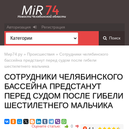
Авторизация
Регистрация
Поиск
Мир74.ру
»
Происшествия
» Сотрудники челябинского
бассейна предстанут перед судом после гибели
шестилетнего мальчика
СОТРУДНИКИ ЧЕЛЯБИНСКОГО
БАССЕЙНА ПРЕДСТАНУТ
ПЕРЕД СУДОМ ПОСЛЕ ГИБЕЛИ
ШЕСТИЛЕТНЕГО МАЛЬЧИКА
Оцените статью:
0