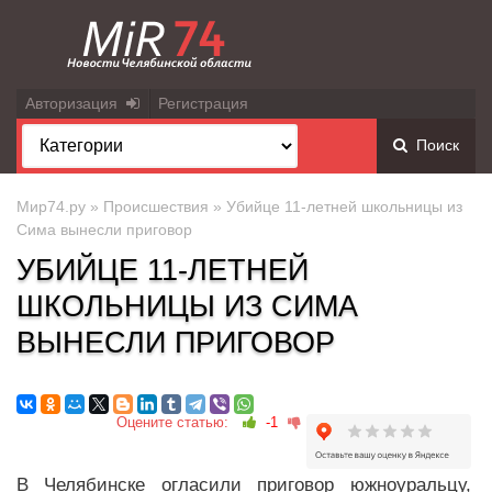
Авторизация
Регистрация
Поиск
Мир74.ру
»
Происшествия
» Убийце 11-летней школьницы из
Сима вынесли приговор
УБИЙЦЕ 11-ЛЕТНЕЙ
ШКОЛЬНИЦЫ ИЗ СИМА
ВЫНЕСЛИ ПРИГОВОР
Оцените статью:
-1
В Челябинске огласили приговор южноуральцу,