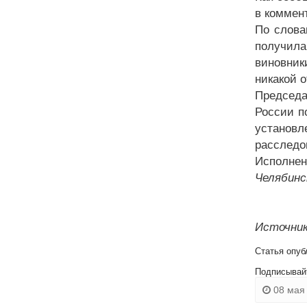
в коммен
По слова
получила
виновник
никакой о
Председа
России п
установ
расследов
Исполнен
Челябинс
Источник
Статья опуб
Подписывай
08 мая 