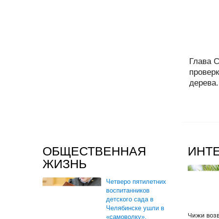
Глава С
проверк
дерева.
ОБЩЕСТВЕННАЯ
ИНТ
ЖИЗНЬ
Четверо пятилетних
воспитанников
детского сада в
Челябинске ушли в
Чижи воз
«самоволку».