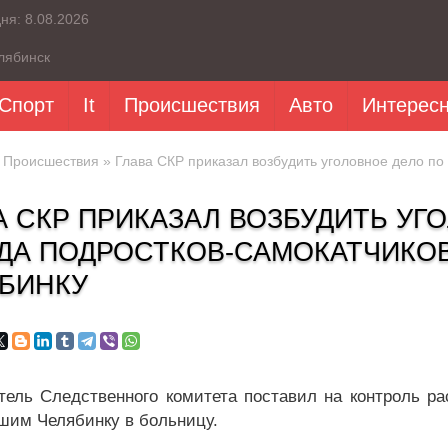
дня:
8.08.2026
лябинск
Спорт
It
Происшествия
Авто
Интерес
»
Происшествия
» Глава СКР приказал возбудить уголовное дело по
А СКР ПРИКАЗАЛ ВОЗБУДИТЬ УГ
ДА ПОДРОСТКОВ-САМОКАТЧИКО
БИНКУ
тель Следственного комитета поставил на контроль ра
шим Челябинку в больницу.