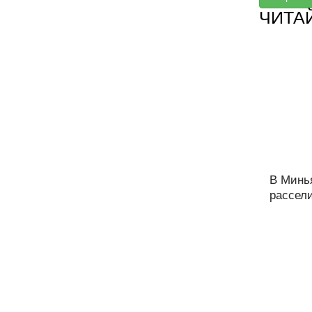
ЧИТА
В Минья
рассел