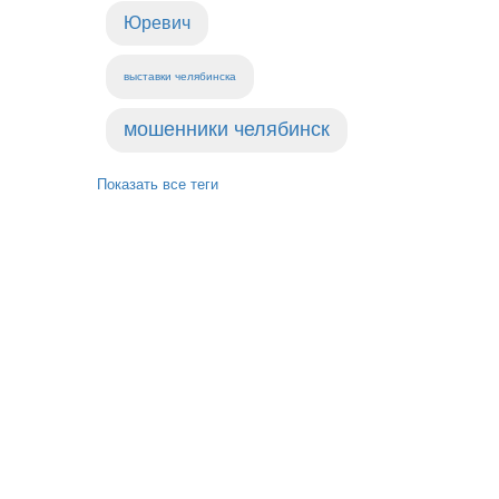
Юревич
выставки челябинска
мошенники челябинск
Показать все теги