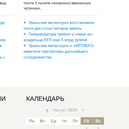
вца.
почти 3 тысячи незаконно ввезенных
чугунных...
где
Уральские металлурги восстановили
почти две сотни гектаров земель
Генпрокуратура требует у семьи экс-
вор
владельца ЮГК еще 5 млрд рублей
в
Уральские металлурги и «АВТОВАЗ»
наметили перспективы дальнейшего
ы с
сотрудничества
ИИ
КАЛЕНДАРЬ
«
Август 2026 »
Пн
Вт
Ср
Чт
Пт
Сб
Вс