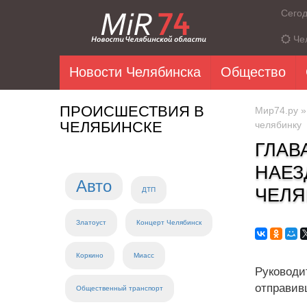
Сего
Че
Новости Челябинска
Общество
ПРОИСШЕСТВИЯ В
Мир74.ру
ЧЕЛЯБИНСКЕ
челябинку
ГЛАВ
НАЕЗ
Авто
ЧЕЛЯ
ДТП
Златоуст
Концерт Челябинск
Коркино
Миасс
Руководи
отправив
Общественный транспорт