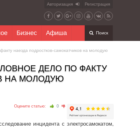
Авторизация
Регистрация
ное
Бизнес
Афиша
Поиск
 факту наезда подростков-самокатчиков на молодую
ОЛОВНОЕ ДЕЛО ПО ФАКТУ
В НА МОЛОДУЮ
Оцените статью:
0
сследование инцидента с электросамокатом,