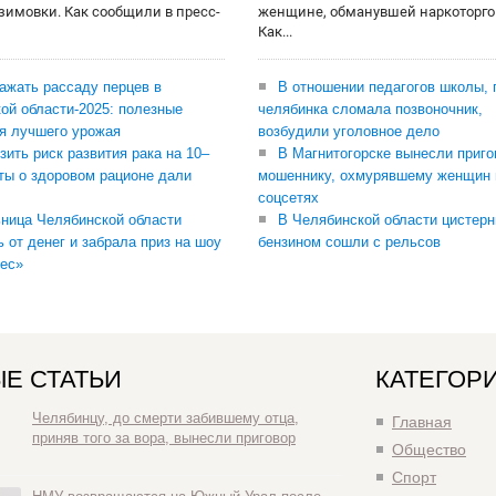
 зимовки. Как сообщили в пресс-
женщине, обманувшей наркоторго
Как...
сажать рассаду перцев в
В отношении педагогов школы, 
ой области-2025: полезные
челябинка сломала позвоночник,
я лучшего урожая
возбудили уголовное дело
зить риск развития рака на 10–
В Магнитогорске вынесли приго
ты о здоровом рационе дали
мошеннику, охмурявшему женщин 
соцсетях
ница Челябинской области
В Челябинской области цистерн
ь от денег и забрала приз на шоу
бензином сошли с рельсов
ес»
Е СТАТЬИ
КАТЕГОР
Челябинцу, до смерти забившему отца,
Главная
приняв того за вора, вынесли приговор
Общество
Спорт