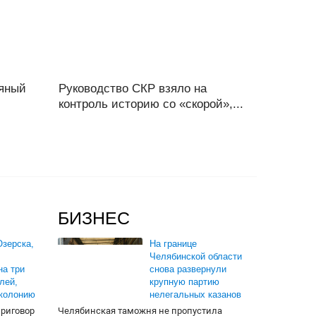
ьяный
Руководство СКР взяло на
контроль историю со «скорой»,...
БИЗНЕС
зерска,
На границе
Челябинской области
на три
снова развернули
лей,
крупную партию
 колонию
нелегальных казанов
приговор
Челябинская таможня не пропустила