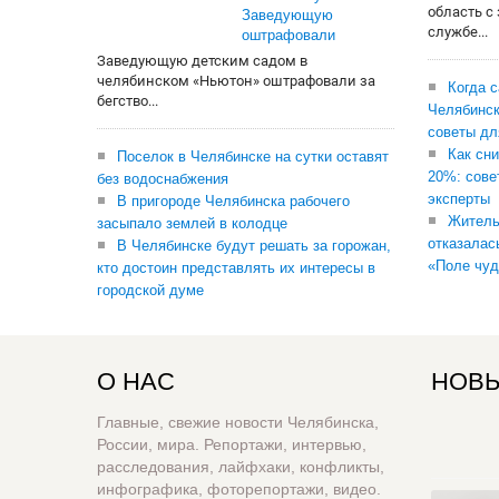
область с
Заведующую
службе...
оштрафовали
Заведующую детским садом в
челябинском «Ньютон» оштрафовали за
Когда 
бегство...
Челябинск
советы дл
Как сни
Поселок в Челябинске на сутки оставят
20%: сове
без водоснабжения
эксперты
В пригороде Челябинска рабочего
Житель
засыпало землей в колодце
отказалас
В Челябинске будут решать за горожан,
«Поле чуд
кто достоин представлять их интересы в
городской думе
О НАС
НОВЫ
Главные, свежие новости Челябинска,
России, мира. Репортажи, интервью,
расследования, лайфхаки, конфликты,
инфографика, фоторепортажи, видео.