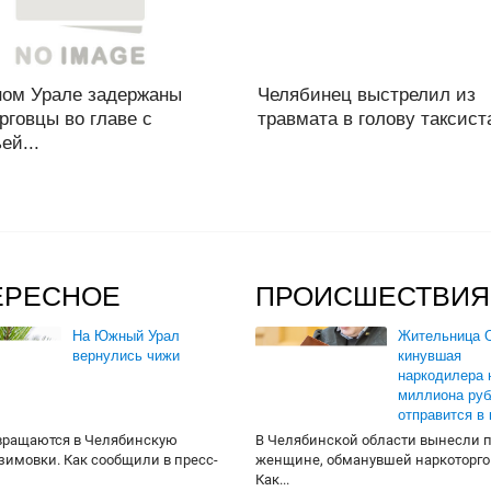
ом Урале задержаны
Челябинец выстрелил из
рговцы во главе с
травмата в голову таксиста
ей...
ЕРЕСНОЕ
ПРОИСШЕСТВИЯ
На Южный Урал
Жительница О
вернулись чижи
кинувшая
наркодилера 
миллиона руб
отправится в
вращаются в Челябинскую
В Челябинской области вынесли 
 зимовки. Как сообщили в пресс-
женщине, обманувшей наркоторго
Как...