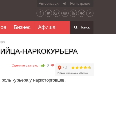
Авторизация
Регистрация
ное
Бизнес
Афиша
Поиск
ера
ВИЙЦА-НАРКОКУРЬЕРА
Оцените статью:
0
роль курьера у наркоторговцев.