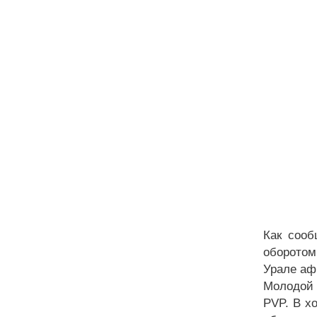
Как сооб
оборотом
Урале аф
Молодой 
PVP. В х