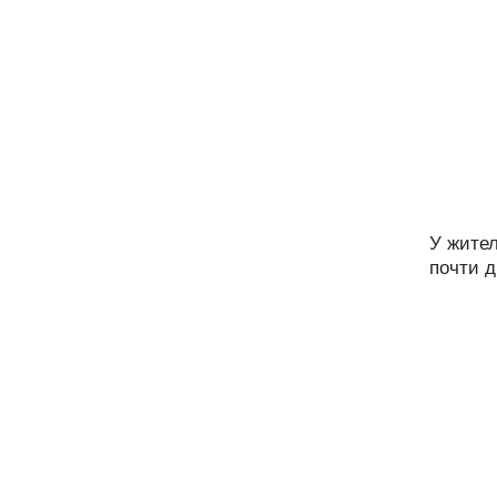
У жите
почти д