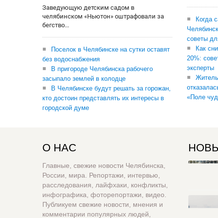
Заведующую детским садом в
челябинском «Ньютон» оштрафовали за
Когда 
бегство...
Челябинск
советы дл
Как сни
Поселок в Челябинске на сутки оставят
20%: сове
без водоснабжения
эксперты
В пригороде Челябинска рабочего
Житель
засыпало землей в колодце
отказалас
В Челябинске будут решать за горожан,
«Поле чуд
кто достоин представлять их интересы в
городской думе
О НАС
НОВЫ
Главные, свежие новости Челябинска,
России, мира. Репортажи, интервью,
расследования, лайфхаки, конфликты,
инфографика, фоторепортажи, видео.
Публикуем свежие новости, мнения и
комментарии популярных людей,