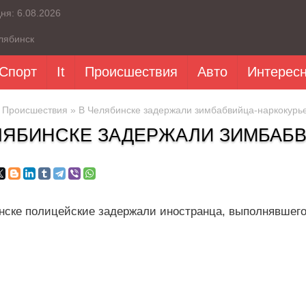
дня:
6.08.2026
лябинск
Спорт
It
Происшествия
Авто
Интерес
»
Происшествия
» В Челябинске задержали зимбабвийца-наркокурь
ЛЯБИНСКЕ ЗАДЕРЖАЛИ ЗИМБАБ
нске полицейские задержали иностранца, выполнявшего 