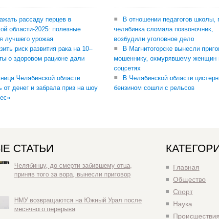
сажать рассаду перцев в
В отношении педагогов школы, 
ой области-2025: полезные
челябинка сломала позвоночник,
я лучшего урожая
возбудили уголовное дело
зить риск развития рака на 10–
В Магнитогорске вынесли приго
ты о здоровом рационе дали
мошеннику, охмурявшему женщин 
соцсетях
ница Челябинской области
В Челябинской области цистерн
ь от денег и забрала приз на шоу
бензином сошли с рельсов
ес»
Е СТАТЬИ
КАТЕГОР
Челябинцу, до смерти забившему отца,
Главная
приняв того за вора, вынесли приговор
Общество
Спорт
НМУ возвращаются на Южный Урал после
Наука
месячного перерыва
Происшестви