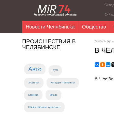
Сего
Че
Новости Челябинска
Общество
ПРОИСШЕСТВИЯ В
Мир74.ру
ЧЕЛЯБИНСКЕ
В ЧЕ
Авто
ДТП
В Челяби
Златоуст
Концерт Челябинск
Коркино
Миасс
Общественный транспорт