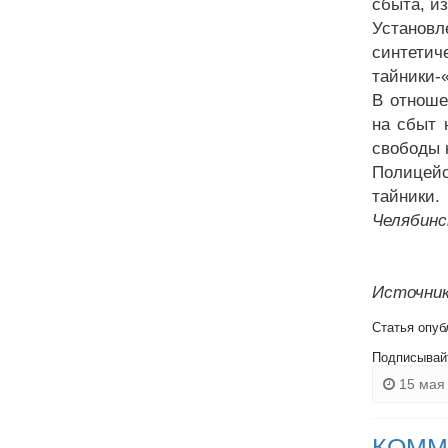
сбыта, и
Установ
синтети
тайники-
В отноше
на сбыт 
свободы 
Полицейс
тайники.
Челябинс
Источник
Статья опуб
Подписывай
15 мая 
КОММ