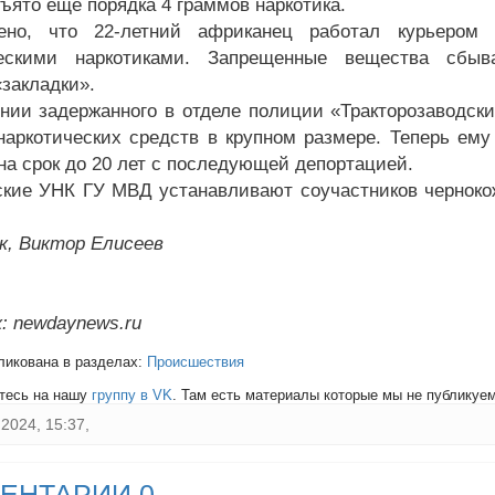
зъято еще порядка 4 граммов наркотика.
лено, что 22-летний африканец работал курьером 
ческими наркотиками. Запрещенные вещества сбыв
«закладки».
нии задержанного в отделе полиции «Тракторозаводски
наркотических средств в крупном размере. Теперь е
на срок до 20 лет с последующей депортацией.
кие УНК ГУ МВД устанавливают соучастников черноко
к, Виктор Елисеев
: newdaynews.ru
ликована в разделах:
Происшествия
тесь на нашу
группу в VK
. Там есть материалы которые мы не публикуем 
2024, 15:37,
ЕНТАРИИ 0