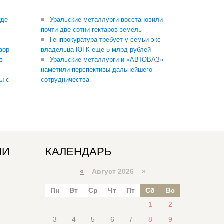
где
Уральские металлурги восстановили
почти две сотни гектаров земель
Генпрокуратура требует у семьи экс-
вор
владельца ЮГК еще 5 млрд рублей
в
Уральские металлурги и «АВТОВАЗ»
наметили перспективы дальнейшего
ы с
сотрудничества
ИИ
КАЛЕНДАРЬ
«
Август 2026 »
Пн
Вт
Ср
Чт
Пт
Сб
Вс
1
2
3
4
5
6
7
8
9
я