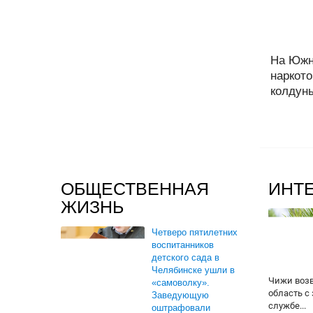
На Южн
наркото
колдунь
ОБЩЕСТВЕННАЯ
ИНТ
ЖИЗНЬ
Четверо пятилетних
воспитанников
детского сада в
Челябинске ушли в
Чижи воз
«самоволку».
область с
Заведующую
службе...
оштрафовали