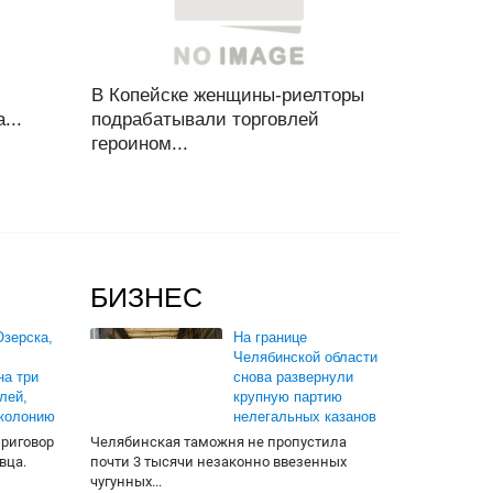
В Копейске женщины-риелторы
...
подрабатывали торговлей
героином...
БИЗНЕС
зерска,
На границе
Челябинской области
на три
снова развернули
лей,
крупную партию
 колонию
нелегальных казанов
приговор
Челябинская таможня не пропустила
вца.
почти 3 тысячи незаконно ввезенных
чугунных...