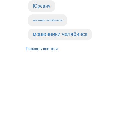
Юревич
выставки челябинска
мошенники челябинск
Показать все теги