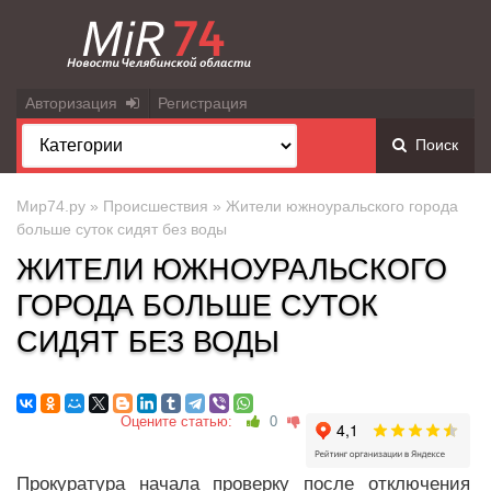
Авторизация
Регистрация
Поиск
Мир74.ру
»
Происшествия
» Жители южноуральского города
больше суток сидят без воды
ЖИТЕЛИ ЮЖНОУРАЛЬСКОГО
ГОРОДА БОЛЬШЕ СУТОК
СИДЯТ БЕЗ ВОДЫ
Оцените статью:
0
Прокуратура начала проверку после отключения