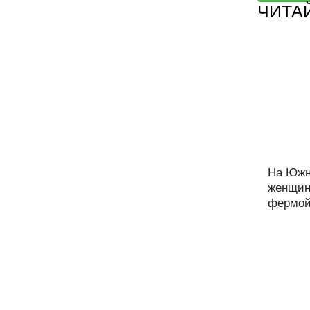
ЧИТА
На Южн
женщин
фермой.