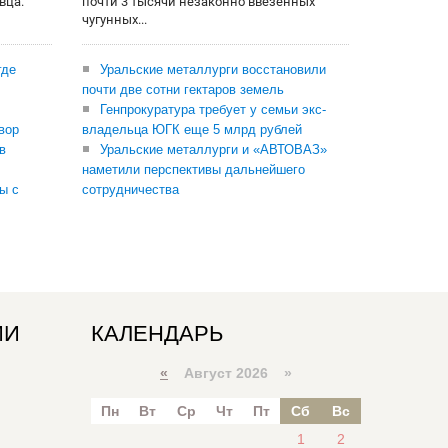
вца.
почти 3 тысячи незаконно ввезенных
чугунных...
где
Уральские металлурги восстановили
почти две сотни гектаров земель
Генпрокуратура требует у семьи экс-
вор
владельца ЮГК еще 5 млрд рублей
в
Уральские металлурги и «АВТОВАЗ»
наметили перспективы дальнейшего
ы с
сотрудничества
ИИ
КАЛЕНДАРЬ
«
Август 2026 »
Пн
Вт
Ср
Чт
Пт
Сб
Вс
1
2