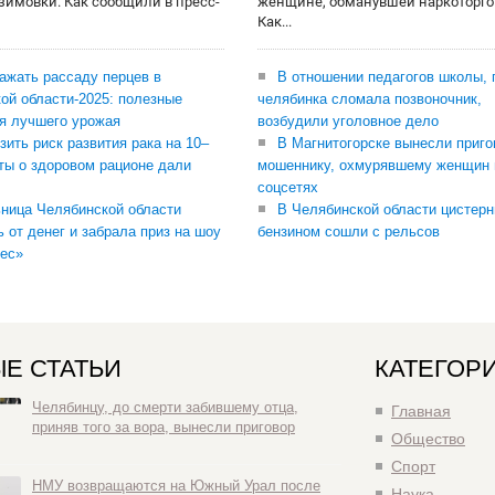
 зимовки. Как сообщили в пресс-
женщине, обманувшей наркоторго
Как...
сажать рассаду перцев в
В отношении педагогов школы, 
ой области-2025: полезные
челябинка сломала позвоночник,
я лучшего урожая
возбудили уголовное дело
зить риск развития рака на 10–
В Магнитогорске вынесли приго
ты о здоровом рационе дали
мошеннику, охмурявшему женщин 
соцсетях
ница Челябинской области
В Челябинской области цистерн
ь от денег и забрала приз на шоу
бензином сошли с рельсов
ес»
Е СТАТЬИ
КАТЕГОР
Челябинцу, до смерти забившему отца,
Главная
приняв того за вора, вынесли приговор
Общество
Спорт
НМУ возвращаются на Южный Урал после
Наука