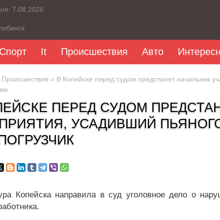
дня:
7.08.2026
лябинск
Спорт
It
Происшествия
Авто
Интерес
»
Происшествия
» В Копейске перед судом предстанет начальник уч
чик
ПЕЙСКЕ ПЕРЕД СУДОМ ПРЕДСТА
ПРИЯТИЯ, УСАДИВШИЙ ПЬЯНОГО
ПОГРУЗЧИК
ура Копейска направила в суд уголовное дело о нар
работника.