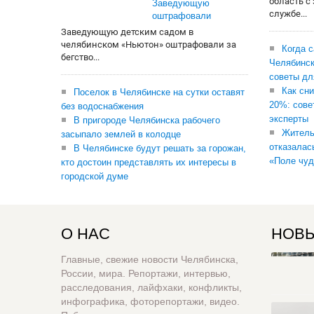
область с
Заведующую
службе...
оштрафовали
Заведующую детским садом в
челябинском «Ньютон» оштрафовали за
Когда 
бегство...
Челябинск
советы дл
Как сни
Поселок в Челябинске на сутки оставят
20%: сове
без водоснабжения
эксперты
В пригороде Челябинска рабочего
Житель
засыпало землей в колодце
отказалас
В Челябинске будут решать за горожан,
«Поле чуд
кто достоин представлять их интересы в
городской думе
О НАС
НОВЫ
Главные, свежие новости Челябинска,
России, мира. Репортажи, интервью,
расследования, лайфхаки, конфликты,
инфографика, фоторепортажи, видео.