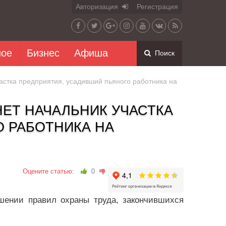
Авторизация
Регистрация
ное
Бизнес
Афиша
Поиск
астка предприятия, усадивший пьяного работника на
НЕТ НАЧАЛЬНИК УЧАСТКА
 РАБОТНИКА НА
Оцените статью:
0
ушении правил охраны труда, закончившихся