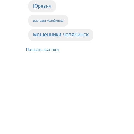
Юревич
выставки челябинска
мошенники челябинск
Показать все теги