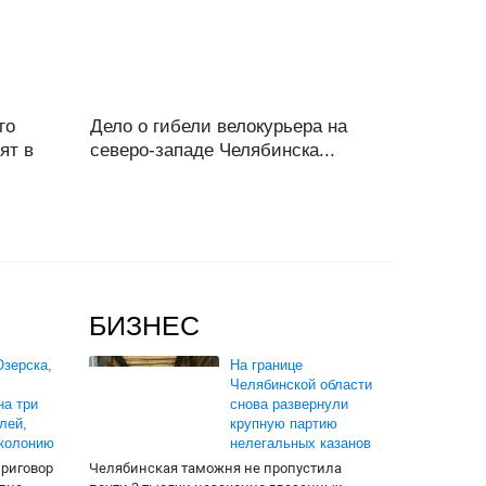
го
Дело о гибели велокурьера на
ят в
северо-западе Челябинска...
БИЗНЕС
зерска,
На границе
Челябинской области
на три
снова развернули
лей,
крупную партию
 колонию
нелегальных казанов
приговор
Челябинская таможня не пропустила