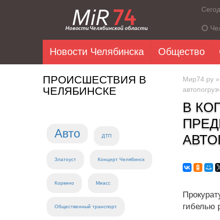
Сего
Че
Новости Челябинска
Общество
ПРОИСШЕСТВИЯ В
Мир74.ру
ЧЕЛЯБИНСКЕ
автопогруз
В КО
ПРЕД
Авто
АВТО
ДТП
Златоуст
Концерт Челябинск
Коркино
Миасс
Прокурат
гибелью 
Общественный транспорт