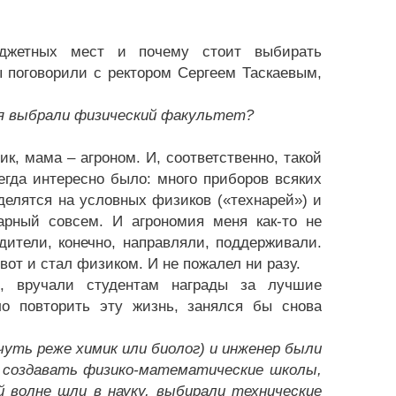
юджетных мест и почему стоит выбирать
 поговорили с ректором Сергеем Таскаевым,
мя выбрали физический факультет?
к, мама – агроном. И, соответственно, такой
егда интересно было: много приборов всяких
 делятся на условных физиков («технарей») и
арный совсем. И агрономия меня как-то не
дители, конечно, направляли, поддерживали.
 вот и стал физиком. И не пожалел ни разу.
, вручали студентам награды за лучшие
о повторить эту жизнь, занялся бы снова
(чуть реже химик или биолог) и инженер были
ли создавать физико-математические школы,
 волне шли в науку, выбирали технические