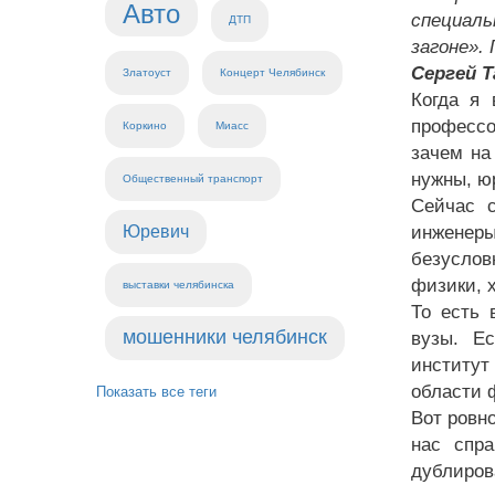
Авто
специаль
ДТП
загоне».
Сергей Т
Златоуст
Концерт Челябинск
Когда я 
профессо
Коркино
Миасс
зачем на
нужны, ю
Общественный транспорт
Сейчас с
Юревич
инженеры
безуслов
физики, х
выставки челябинска
То есть 
мошенники челябинск
вузы. Е
институ
области 
Показать все теги
Вот ровн
нас спр
дублиров