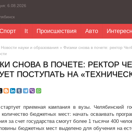
дня:
6.08.2026
лябинск
Спорт
It
Происшествия
Авто
Интерес
»
Новости науки и образования
» Физики снова в почете: ректор Чел
ости
КИ СНОВА В ПОЧЕТЕ: РЕКТОР ЧЕ
УЕТ ПОСТУПАТЬ НА «ТЕХНИЧЕС
стартует приемная кампания в вузы. Челябинский го
 количество бюджетных мест: начать осваивать прогр
ия за счет государства смогут более 1 тысячи 400 чело
ловины бюджетных мест выделено для обучения на ест