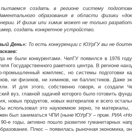
пытаемся создать в регионе систему подготовк
даментального образования в области физики «до
нерии. И физик или химик может не только разработ
имер, создать конкретное устройство.
вый День»:
То есть конкуренции с ЮУрГУ вы не боите
аскаев:
да не были конкурентами. ЧелГУ появился в 1976 году
теля Государственного ракетного центра. В регионе на
о-промышленный комплекс, но системы подготовки к
ков, ни физиков, ни химиков, ни баллистиков. Даже э
или. И для этого, собственно говоря, и создали Ч
ский вуз, главной задачей которого было готовить фунд
ия, новых продуктов, новых материалов и всего остальн
бы использовал это наукоемкое зерно, те материалы, 
жен был заниматься ЧПИ (ныне ЮУрГУ –
прим. РИА «Н
 90-е годы, активно пошло развитие гуманитарных нап
бразование. Плюс – появилась рыночная экономика, он