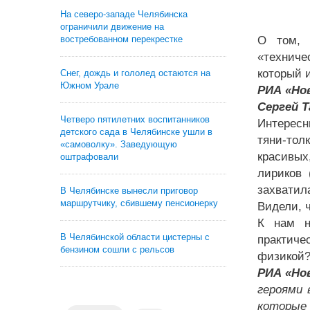
На северо-западе Челябинска
ограничили движение на
востребованном перекрестке
О том, 
«техниче
который и
Снег, дождь и гололед остаются на
Южном Урале
РИА «Но
Сергей Т
Четверо пятилетних воспитанников
Интересн
детского сада в Челябинске ушли в
тяни-тол
«самоволку». Заведующую
красивых
оштрафовали
лириков 
захватил
В Челябинске вынесли приговор
маршрутчику, сбившему пенсионерку
Видели, ч
К нам н
В Челябинской области цистерны с
практиче
бензином сошли с рельсов
физикой?
РИА «Но
героями 
которые 