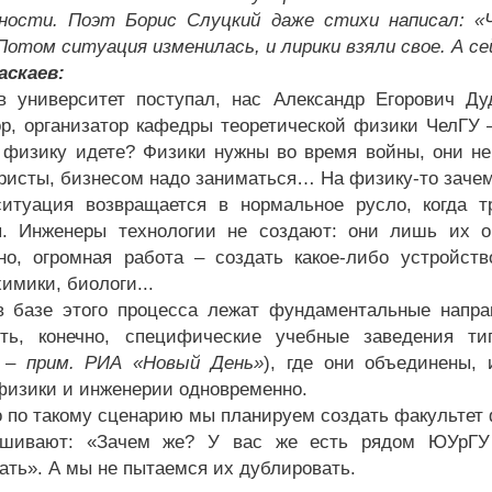
ности. Поэт Борис Слуцкий даже стихи написал: «
 Потом ситуация изменилась, и лирики взяли свое. А се
аскаев:
в университет поступал, нас Александр Егорович Ду
р, организатор кафедры теоретической физики ЧелГУ
 физику идете? Физики нужны во время войны, они н
ристы, бизнесом надо заниматься… На физику-то заче
итуация возвращается в нормальное русло, когда т
. Инженеры технологии не создают: они лишь их о
но, огромная работа – создать какое-либо устройст
имики, биологи...
в базе этого процесса лежат фундаментальные напра
сть, конечно, специфические учебные заведения т
т –
прим. РИА «Новый День»
), где они объединены,
физики и инженерии одновременно.
о по такому сценарию мы планируем создать факультет
ашивают: «Зачем же? У вас же есть рядом ЮУрГУ 
ать». А мы не пытаемся их дублировать.