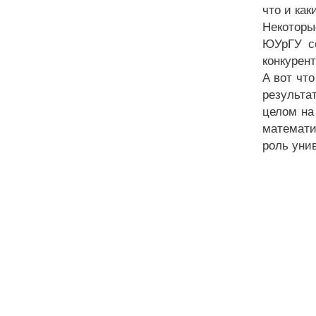
что и ка
Некоторы
ЮУрГУ се
конкурен
А вот чт
результа
целом на
математи
роль уни