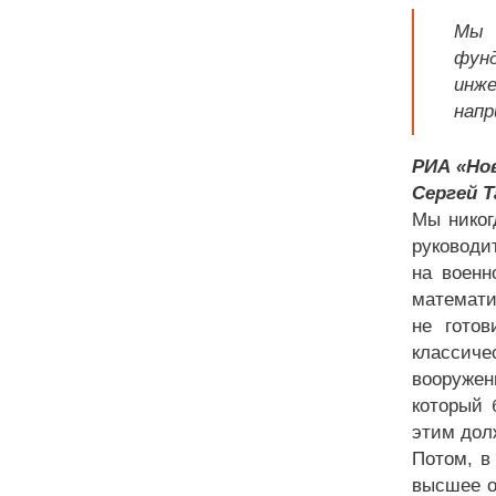
Мы 
фун
инже
напр
РИА «Но
Сергей Т
Мы никог
руководи
на военн
математи
не готов
классиче
вооружен
который 
этим дол
Потом, в
высшее о