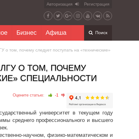
Авторизация
Регистрация
ное
Бизнес
Афиша
Поиск
ГУ о том, почему следует поступать на «технические»
ЛГУ О ТОМ, ПОЧЕМУ
КИЕ» СПЕЦИАЛЬНОСТИ
Оцените статью:
-1
сударственный университет в текущем году
аммы среднего профессионального и высшего
век.
ественно-научном, физико-математическом и