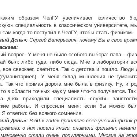
каким образом ЧелГУ увеличивает количество б
скую» специальность в классическом университете, мы
 сам когда-то поступил в ЧелГУ, чтобы стать физиком.
вый День»:
Сергей Валерьевич, почему Вы в свое вре
аскаев:
ый вопрос. У меня не было особого выбора: папа – физи
кай был: либо туда, либо сюда. Мне в лаборатории вс
, все сверкает, светится. Так с детства и пошло. Люди
(гуманитариев). У меня склад мышления не гуманит
а. Так что прямая дорога мне была в физику. Ну, и ро
то в области точных наук у меня что-то получается. Так
а днях приходили специалисты службы занятости
ские работы. И спросили меня: если бы можно был
 Я ответил: без всякого сомнения.
вый День»:
В 60-х годах прошлого века ученый-физик 
времени: о них писали книги, снимали фильмы; нача
мгновенно стали очень популярными. Многие на этой