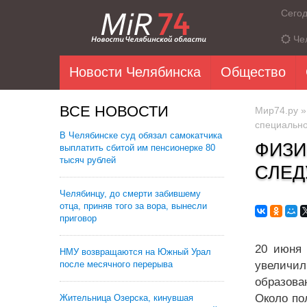
Сего
Че
Новости Челябинска
Общество
ВСЕ НОВОСТИ
Мир74.ру
специальн
В Челябинске суд обязал самокатчика
ФИЗИ
выплатить сбитой им пенсионерке 80
тысяч рублей
СЛЕД
Челябинцу, до смерти забившему
отца, приняв того за вора, вынесли
приговор
20 июня 
НМУ возвращаются на Южный Урал
после месячного перерыва
увеличил
образован
Около по
Жительница Озерска, кинувшая