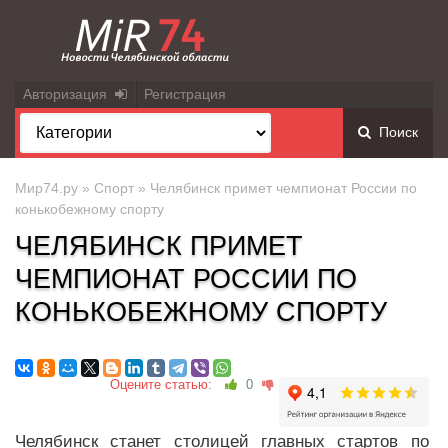
Авторизация
Регистрация
Поиск
Мир74.ру
»
Спорт
» Челябинск примет чемпионат России по
конькобежному спорту
ЧЕЛЯБИНСК ПРИМЕТ
ЧЕМПИОНАТ РОССИИ ПО
КОНЬКОБЕЖНОМУ СПОРТУ
Оцените статью:
0
Челябинск станет столицей главных стартов по