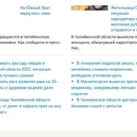
На Южный Урал
Жительница О
вернулись чижи
кинувшая
наркодилера 
миллиона руб
отправится в
вращаются в Челябинскую
В Челябинской области вынесли 
 зимовки. Как сообщили в пресс-
женщине, обманувшей наркоторго
Как...
сажать рассаду перцев в
В отношении педагогов школы, 
ой области-2025: полезные
челябинка сломала позвоночник,
я лучшего урожая
возбудили уголовное дело
зить риск развития рака на 10–
В Магнитогорске вынесли приго
ты о здоровом рационе дали
мошеннику, охмурявшему женщин 
соцсетях
ница Челябинской области
В Челябинской области цистерн
ь от денег и забрала приз на шоу
бензином сошли с рельсов
ес»