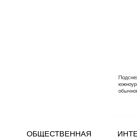
Подсне
южноур
обычног
ОБЩЕСТВЕННАЯ
ИНТ