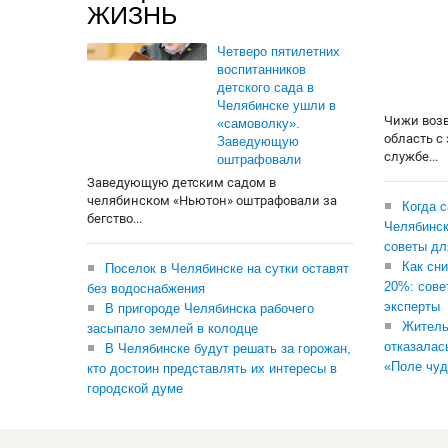
ЖИЗНЬ
Четверо пятилетних
воспитанников
детского сада в
Челябинске ушли в
Чижи воз
«самоволку».
область с
Заведующую
службе...
оштрафовали
Заведующую детским садом в
челябинском «Ньютон» оштрафовали за
Когда 
бегство...
Челябинск
советы дл
Как сни
Поселок в Челябинске на сутки оставят
20%: сове
без водоснабжения
эксперты
В пригороде Челябинска рабочего
Житель
засыпало землей в колодце
отказалас
В Челябинске будут решать за горожан,
«Поле чуд
кто достоин представлять их интересы в
городской думе