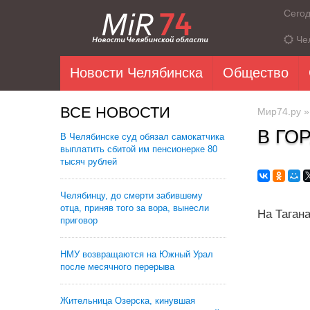
Сего
Че
Новости Челябинска
Общество
ВСЕ НОВОСТИ
Мир74.ру
В ГО
В Челябинске суд обязал самокатчика
выплатить сбитой им пенсионерке 80
тысяч рублей
Челябинцу, до смерти забившему
отца, приняв того за вора, вынесли
На Таган
приговор
НМУ возвращаются на Южный Урал
после месячного перерыва
Жительница Озерска, кинувшая