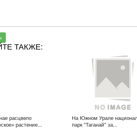
ь
ЙТЕ ТАКЖЕ:
нае расцвело
На Южном Урале национа
ское» растение...
парк "Таганай" за...