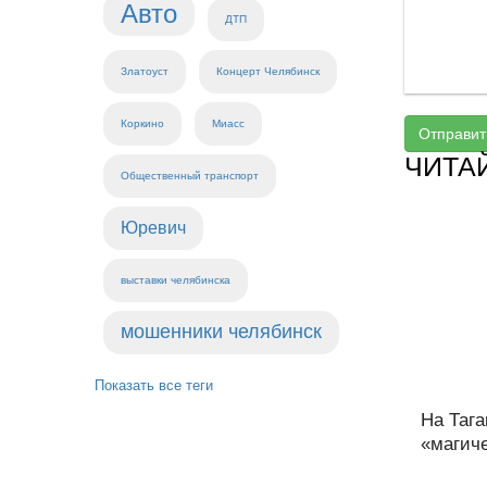
Авто
ДТП
Златоуст
Концерт Челябинск
Коркино
Миасс
Отправит
ЧИТА
Общественный транспорт
Юревич
выставки челябинска
мошенники челябинск
Показать все теги
На Тага
«магиче