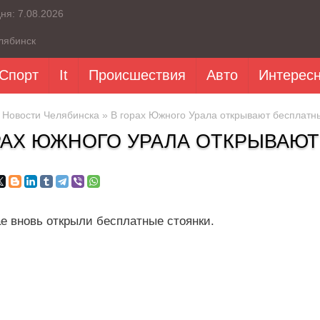
дня:
7.08.2026
лябинск
Спорт
It
Происшествия
Авто
Интерес
»
Новости Челябинска
» В горах Южного Урала открывают бесплатн
РАХ ЮЖНОГО УРАЛА ОТКРЫВАЮ
ае вновь открыли бесплатные стоянки.