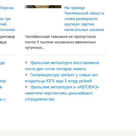
зерска,
На границе
Челябинской области
на три
снова развернули
лей,
крупную партию
 колонию
нелегальных казанов
приговор
Челябинская таможня не пропустила
вца.
почти 3 тысячи незаконно ввезенных
чугунных...
где
Уральские металлурги восстановили
почти две сотни гектаров земель
Генпрокуратура требует у семьи экс-
вор
владельца ЮГК еще 5 млрд рублей
в
Уральские металлурги и «АВТОВАЗ»
наметили перспективы дальнейшего
ы с
сотрудничества