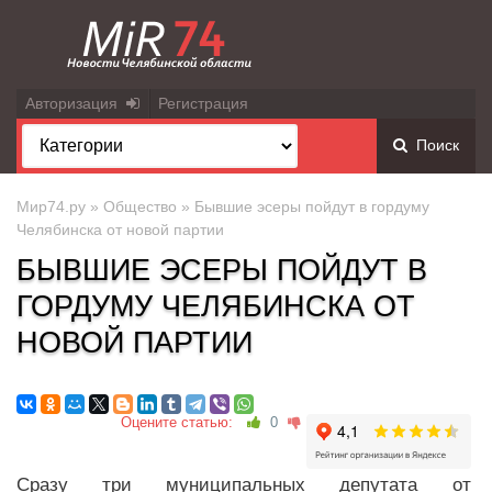
Авторизация
Регистрация
Поиск
Мир74.ру
»
Общество
» Бывшие эсеры пойдут в гордуму
Челябинска от новой партии
БЫВШИЕ ЭСЕРЫ ПОЙДУТ В
ГОРДУМУ ЧЕЛЯБИНСКА ОТ
НОВОЙ ПАРТИИ
Оцените статью:
0
Сразу три муниципальных депутата от