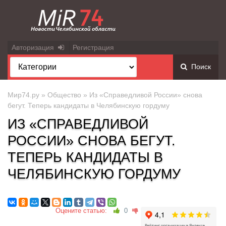
Авторизация
Регистрация
Поиск
Мир74.ру
»
Общество
» Из «Справедливой России» снова
бегут. Теперь кандидаты в Челябинскую гордуму
ИЗ «СПРАВЕДЛИВОЙ
РОССИИ» СНОВА БЕГУТ.
ТЕПЕРЬ КАНДИДАТЫ В
ЧЕЛЯБИНСКУЮ ГОРДУМУ
Оцените статью:
0