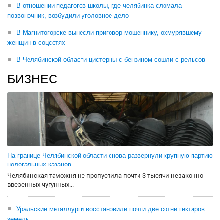
В отношении педагогов школы, где челябинка сломала
позвоночник, возбудили уголовное дело
В Магнитогорске вынесли приговор мошеннику, охмурявшему
женщин в соцсетях
В Челябинской области цистерны с бензином сошли с рельсов
БИЗНЕС
На границе Челябинской области снова развернули крупную партию
нелегальных казанов
Челябинская таможня не пропустила почти 3 тысячи незаконно
ввезенных чугунных...
Уральские металлурги восстановили почти две сотни гектаров
земель