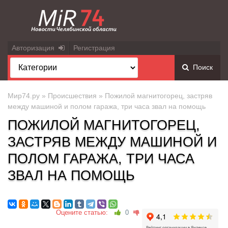
Авторизация
Регистрация
Поиск
Мир74.ру
»
Происшествия
» Пожилой магнитогорец, застряв
между машиной и полом гаража, три часа звал на помощь
ПОЖИЛОЙ МАГНИТОГОРЕЦ,
ЗАСТРЯВ МЕЖДУ МАШИНОЙ И
ПОЛОМ ГАРАЖА, ТРИ ЧАСА
ЗВАЛ НА ПОМОЩЬ
Оцените статью:
0