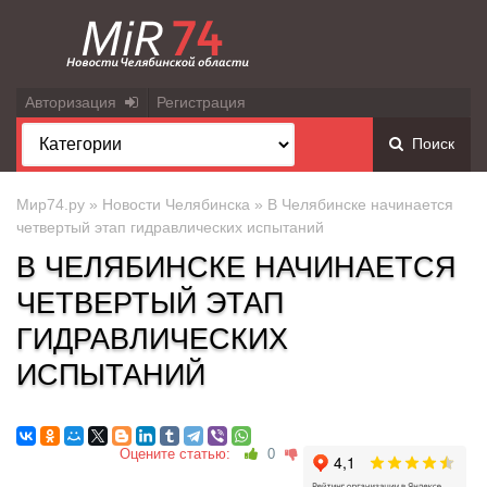
Авторизация
Регистрация
Поиск
Мир74.ру
»
Новости Челябинска
» В Челябинске начинается
четвертый этап гидравлических испытаний
В ЧЕЛЯБИНСКЕ НАЧИНАЕТСЯ
ЧЕТВЕРТЫЙ ЭТАП
ГИДРАВЛИЧЕСКИХ
ИСПЫТАНИЙ
Оцените статью:
0