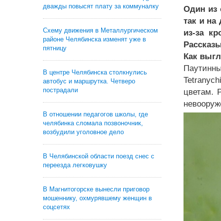
дважды повысят плату за коммуналку
Один из 
так и на
Схему движения в Металлургическом
из-за кр
районе Челябинска изменят уже в
Рассказы
пятницу
Как выгл
Паутинны
В центре Челябинска столкнулись
Tetranyc
автобус и маршрутка. Четверо
пострадали
цветам. 
невооруж
В отношении педагогов школы, где
челябинка сломала позвоночник,
возбудили уголовное дело
В Челябинской области поезд снес с
переезда легковушку
В Магнитогорске вынесли приговор
мошеннику, охмурявшему женщин в
соцсетях