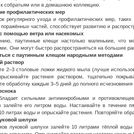
у к собратьям или в домашнюю коллекцию.
ие профилактических мер
ок регулярного ухода и профилактических мер, таких 
 поражённых частей, способствует развитию и распрос
 с помощью ветра или насекомых
нию, паутинные клещи настолько маленькие, что м
ми. Они могут быстро распространяться на большие ра
оться с паутинным клещом народными методами
 раствор
те 2–3 столовые ложки жидкого мыла (лучше использов
рыскивайте растения раствором, тщательно покрыв
те обработку каждые 3–5 дней до полного исчезновения
еснока
обладает сильными антимикробными и противоклеще
и залейте его литром воды. Настаивайте в течение пя
 10 литрах воды и опрыскайте растения. Повторяйте обр
уковой шелухи
мов луковой шелухи залейте 10 литрами тёплой воды 