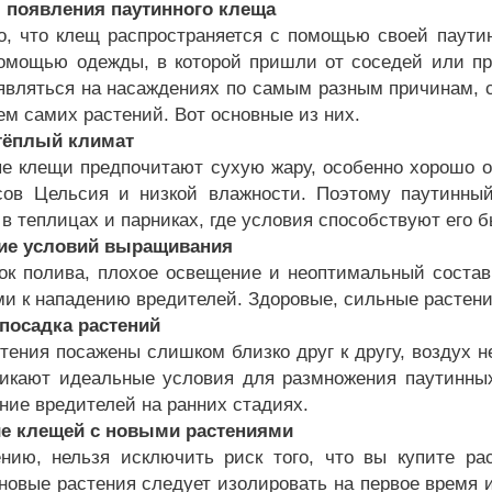
 появления паутинного клеща
го, что клещ распространяется с помощью своей паутин
омощью одежды, в которой пришли от соседей или пр
являться на насаждениях по самым разным причинам,
ем самих растений. Вот основные из них.
тёплый климат
е клещи предпочитают сухую жару, особенно хорошо он
сов Цельсия и низкой влажности. Поэтому паутинны
 в теплицах и парниках, где условия способствуют его
ие условий выращивания
ок полива, плохое освещение и неоптимальный состав
и к нападению вредителей. Здоровые, сильные растен
посадка растений
стения посажены слишком близко друг к другу, воздух 
никают идеальные условия для размножения паутинных
ние вредителей на ранних стадиях.
ие клещей с новыми растениями
нию, нельзя исключить риск того, что вы купите ра
новые растения следует изолировать на первое время 