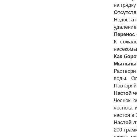
на грядк
Отсутств
Недостат
удаление
Перенос
К сожале
насекомы
Как бор
Мыльный
Раствори
воды. Оп
Повторяй
Настой ч
Чеснок 
чеснока 
настоя в
Настой л
200 грам