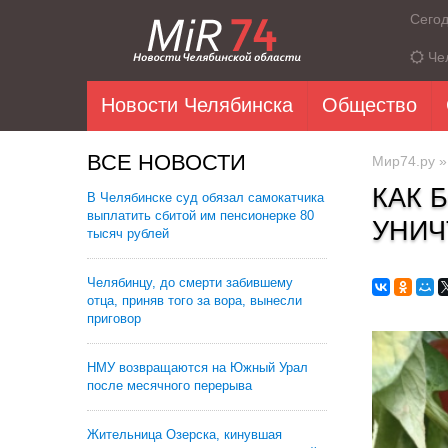
Сего
Че
Новости Челябинска
Общество
ВСЕ НОВОСТИ
Мир74.ру
КАК 
В Челябинске суд обязал самокатчика
выплатить сбитой им пенсионерке 80
УНИЧ
тысяч рублей
Челябинцу, до смерти забившему
отца, приняв того за вора, вынесли
приговор
НМУ возвращаются на Южный Урал
после месячного перерыва
Жительница Озерска, кинувшая