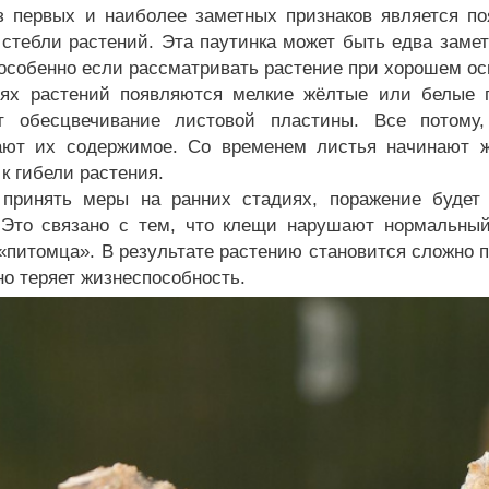
 первых и наиболее заметных признаков является поя
 стебли растений. Эта паутинка может быть едва заме
 особенно если рассматривать растение при хорошем о
ях растений появляются мелкие жёлтые или белые п
т обесцвечивание листовой пластины. Все потому
ют их содержимое. Со временем листья начинают же
к гибели растения.
принять меры на ранних стадиях, поражение будет 
 Это связано с тем, что клещи нарушают нормальны
 «питомца». В результате растению становится сложно 
но теряет жизнеспособность.