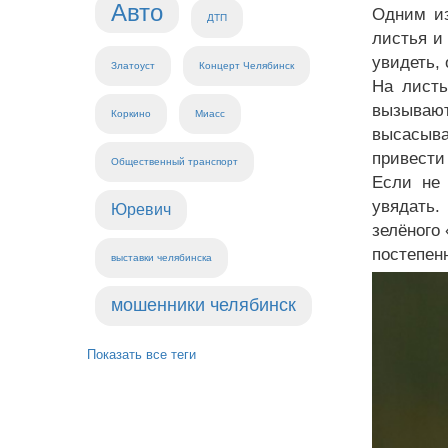
Авто
Одним из
ДТП
листья и
увидеть,
Златоуст
Концерт Челябинск
На листь
вызываю
Коркино
Миасс
высасыва
привести 
Общественный транспорт
Если не 
увядать.
Юревич
зелёного
постепен
выставки челябинска
мошенники челябинск
Показать все теги