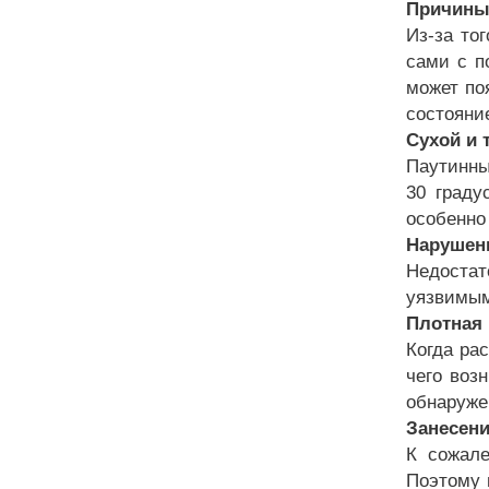
Причины
Из-за то
сами с п
может по
состояни
Сухой и 
Паутинны
30 граду
особенно
Нарушен
Недостат
уязвимым
Плотная 
Когда ра
чего воз
обнаруже
Занесен
К сожале
Поэтому 