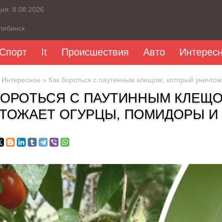
дня:
8.08.2026
лябинск
Спорт
It
Происшествия
Авто
Интерес
»
Интересное
» Как бороться с паутинным клещом, который уничтож
БОРОТЬСЯ С ПАУТИННЫМ КЛЕЩ
ТОЖАЕТ ОГУРЦЫ, ПОМИДОРЫ И