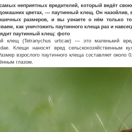
самых неприятных вредителей, который ведёт свою
 домашних цветах, — паутинный клещ. Он назойлив, 
ошечных размеров, и вы узнаете о нём только тог
ваем, как уничтожить паутинного клеща раз и навсег
ядит паутинный клещ: фото
й клещ (Tetranychus urticae) — это маленький вре
hidae. Клещи наносят вред сельскохозяйственным к
Размер взрослого паутинного клеща составляет около 0
ённым глазом.