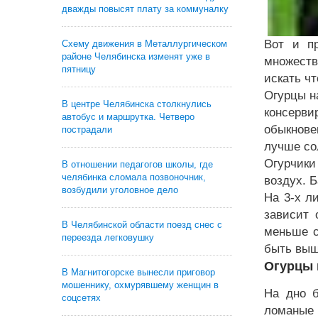
дважды повысят плату за коммуналку
Вот и п
Схему движения в Металлургическом
районе Челябинска изменят уже в
множеств
пятницу
искать чт
Огурцы н
В центре Челябинска столкнулись
консерви
автобус и маршрутка. Четверо
обыкнове
пострадали
лучше сол
Огурчики
В отношении педагогов школы, где
челябинка сломала позвоночник,
воздух. 
возбудили уголовное дело
На 3-х л
зависит 
В Челябинской области поезд снес с
меньше с
переезда легковушку
быть выш
Огурцы 
В Магнитогорске вынесли приговор
мошеннику, охмурявшему женщин в
На дно б
соцсетях
ломаные 