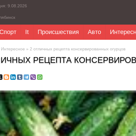
дня:
9.08.2026
лябинск
Спорт
It
Происшествия
Авто
Интерес
»
Интересное
» 2 отличных рецепта консервированных огурцов
ЛИЧНЫХ РЕЦЕПТА КОНСЕРВИРО