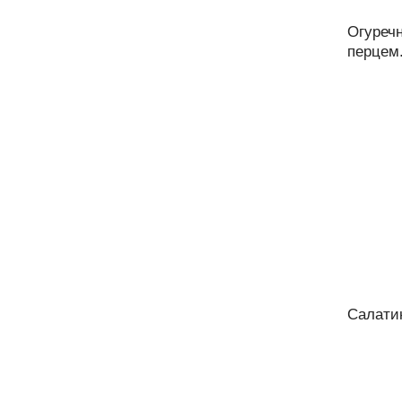
Огуреч
перцем.
Салатик