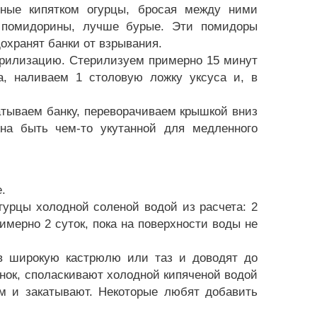
нные кипятком огурцы, бросая между ними
х помидорины, лучше бурые. Эти помидоры
охранят банки от взрывания.
ерилизацию. Стерилизуем примерно 15 минут
а, наливаем 1 столовую ложку уксуса и, в
атываем банку, переворачиваем крышкой вниз
на быть чем-то укутанной для медленного
.
урцы холодной соленой водой из расчета: 2
мерно 2 суток, пока на поверхности воды не
в широкую кастрюлю или таз и доводят до
анок, споласкивают холодной кипяченой водой
м и закатывают. Некоторые любят добавить