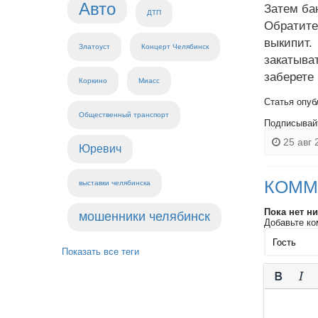
Авто
Затем ба
ДТП
Обратите
выкипит.
Златоуст
Концерт Челябинск
закатыва
заберете 
Коркино
Миасс
Статья опуб
Общественный транспорт
Подписывай
25 авг 
Юревич
КОММ
выставки челябинска
Пока нет н
мошенники челябинск
Добавьте ко
Показать все теги