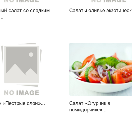
ный салат со сладким
Салаты оливье экзотически
..
 «Пестрые слои»...
Салат «Огурчик в
помидорчике»...