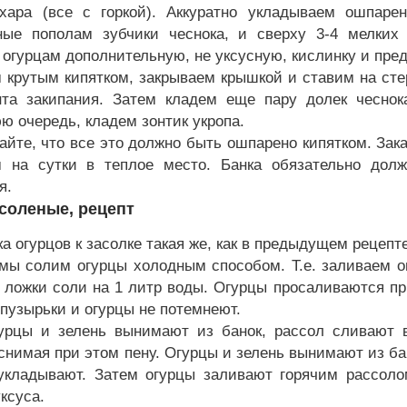
хара (все с горкой). Аккуратно укладываем ошпаре
ные пополам зубчики чеснока, и сверху 3-4 мелки
 огурцам дополнительную, не уксусную, кислинку и пред
 крутым кипятком, закрываем крышкой и ставим на ст
та закипания. Затем кладем еще пару долек чеснок
ю очередь, кладем зонтик укропа.
айте, что все это должно быть ошпарено кипятком. Зак
 на сутки в теплое место. Банка обязательно долж
я.
соленые, рецепт
а огурцов к засолке такая же, как в предыдущем рецепте
мы солим огурцы холодным способом. Т.е. заливаем ог
 ложки соли на 1 литр воды. Огурцы просаливаются при
 пузырьки и огурцы не потемнеют.
урцы и зелень вынимают из банок, рассол сливают 
 снимая при этом пену. Огурцы и зелень вынимают из б
укладывают. Затем огурцы заливают горячим рассоло
ксуса.