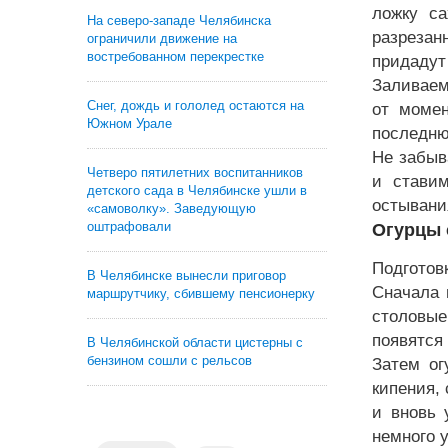
ложку са
На северо-западе Челябинска
разрезан
ограничили движение на
востребованном перекрестке
придадут
Заливаем
Снег, дождь и гололед остаются на
от момен
Южном Урале
последню
Не забыв
Четверо пятилетних воспитанников
и ставим
детского сада в Челябинске ушли в
остывани
«самоволку». Заведующую
оштрафовали
Огурцы 
Подготовк
В Челябинске вынесли приговор
Сначала 
маршрутчику, сбившему пенсионерку
столовые
появятся
В Челябинской области цистерны с
бензином сошли с рельсов
Затем ог
кипения,
и вновь 
немного у