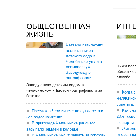
ОБЩЕСТВЕННАЯ
ИНТ
ЖИЗНЬ
Четверо пятилетних
воспитанников
детского сада в
Челябинске ушли в
Чижи воз
«самоволку».
область с
Заведующую
службе...
оштрафовали
Заведующую детским садом в
челябинском «Ньютон» оштрафовали за
Когда 
бегство...
Челябинск
советы дл
Как сни
Поселок в Челябинске на сутки оставят
20%: сове
без водоснабжения
эксперты
В пригороде Челябинска рабочего
Житель
засыпало землей в колодце
отказалас
В Челябинске будут решать за горожан,