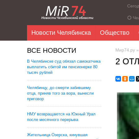
Сего
Че
Новости Челябинска
Общество
ВСЕ НОВОСТИ
Мир74.ру
2 ОТ
В Челябинске суд обязал самокатчика
выплатить сбитой им пенсионерке 80
тысяч рублей
Челябинцу, до смерти забившему
отца, приняв того за вора, вынесли
приговор
НМУ возвращаются на Южный Урал
после месячного перерыва
Жительница Озерска, кинувшая