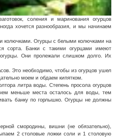
аготовок, соления и маринования огурцов
иногда хочется разнообразия, и мы начинаем
и колючками. Огурцы с белыми колючками на
еся сорта. Банки с такими огурцами имеют
 огурцы. Они пролежали слишком долго. Их
асов. Это необходимо, чтобы из огурцов ушел
щательно моем и обдаем кипятком.
полтора литра воды. Степень просола огурцов
. чем меньше места осталось для воды, тем
ивать банку по горлышко. Огурцы не должны
ерной смородины, вишни (не обязательно),
сыпаем 2 столовые ложки соли и 1 столовую