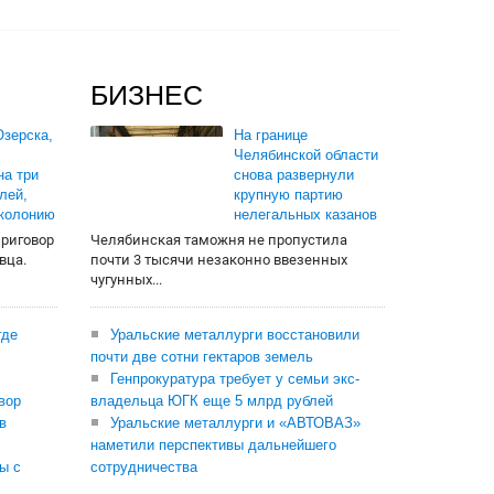
БИЗНЕС
зерска,
На границе
Челябинской области
на три
снова развернули
лей,
крупную партию
 колонию
нелегальных казанов
приговор
Челябинская таможня не пропустила
вца.
почти 3 тысячи незаконно ввезенных
чугунных...
где
Уральские металлурги восстановили
почти две сотни гектаров земель
Генпрокуратура требует у семьи экс-
вор
владельца ЮГК еще 5 млрд рублей
в
Уральские металлурги и «АВТОВАЗ»
наметили перспективы дальнейшего
ы с
сотрудничества