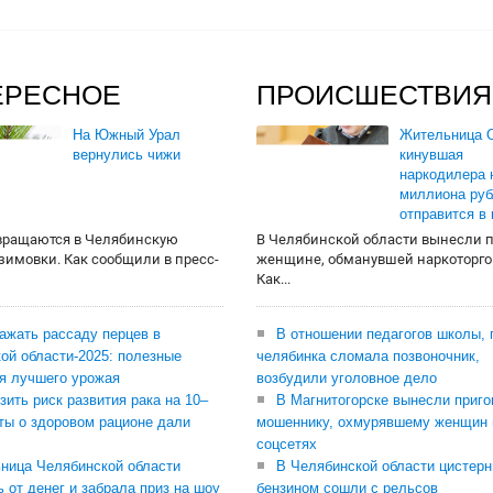
ЕРЕСНОЕ
ПРОИСШЕСТВИЯ
На Южный Урал
Жительница О
вернулись чижи
кинувшая
наркодилера 
миллиона руб
отправится в
вращаются в Челябинскую
В Челябинской области вынесли 
 зимовки. Как сообщили в пресс-
женщине, обманувшей наркоторго
Как...
сажать рассаду перцев в
В отношении педагогов школы, 
ой области-2025: полезные
челябинка сломала позвоночник,
я лучшего урожая
возбудили уголовное дело
зить риск развития рака на 10–
В Магнитогорске вынесли приго
ты о здоровом рационе дали
мошеннику, охмурявшему женщин 
соцсетях
ница Челябинской области
В Челябинской области цистерн
ь от денег и забрала приз на шоу
бензином сошли с рельсов