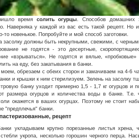
ришло время
солить огурцы
. Способов домашних з
о. Наверняка у каждой из вас есть такой рецепт. Но 
о-то новенькое. Попробуйте и мой способ заготовки.
а засолку должны быть некрупными, свежими, с черным
рование не годятся - это десертные, скоропортящи
ние «взрываться». Не годятся и вялые, «пробковые»
ить на еду, без закатывания в банки.
 моем, обрезаем с обеих сторон и замачиваем на 4-6 ч
Банки и крышки к ним стерилизуем. Зелень на засолку т
итровую банку уходит примерно 1,5 - 1,7 кг огурцов и 
от размера огурцов и количества воды в банке. Т.е
оли окажется в ваших огурцах. Поэтому не стоит наб
е "предплечья" банки.
пастеризованные, рецепт
анки укладываем крупно порезанные листья хрена, ч
стебли укропа, несколько горошин черного перца. На