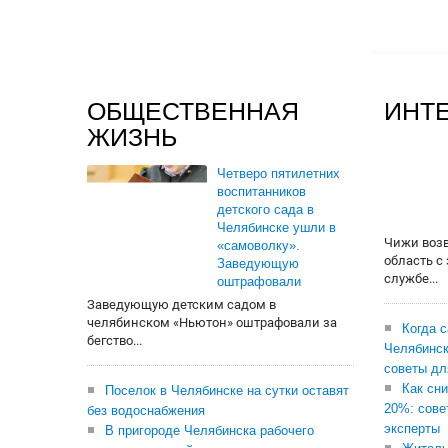
ОБЩЕСТВЕННАЯ
ИНТ
ЖИЗНЬ
Четверо пятилетних
воспитанников
детского сада в
Челябинске ушли в
Чижи воз
«самоволку».
область с
Заведующую
службе...
оштрафовали
Заведующую детским садом в
челябинском «Ньютон» оштрафовали за
Когда 
бегство...
Челябинск
советы дл
Как сни
Поселок в Челябинске на сутки оставят
20%: сове
без водоснабжения
эксперты
В пригороде Челябинска рабочего