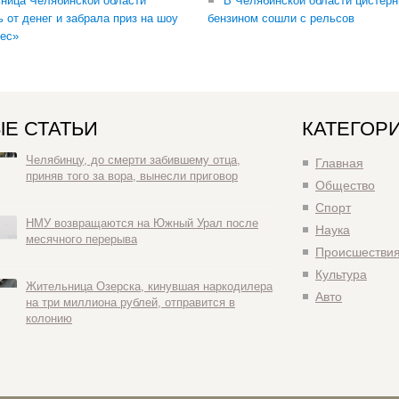
ница Челябинской области
В Челябинской области цистерн
ь от денег и забрала приз на шоу
бензином сошли с рельсов
ес»
Е СТАТЬИ
КАТЕГОР
Челябинцу, до смерти забившему отца,
Главная
приняв того за вора, вынесли приговор
Общество
Спорт
НМУ возвращаются на Южный Урал после
Наука
месячного перерыва
Происшестви
Культура
Жительница Озерска, кинувшая наркодилера
Авто
на три миллиона рублей, отправится в
колонию