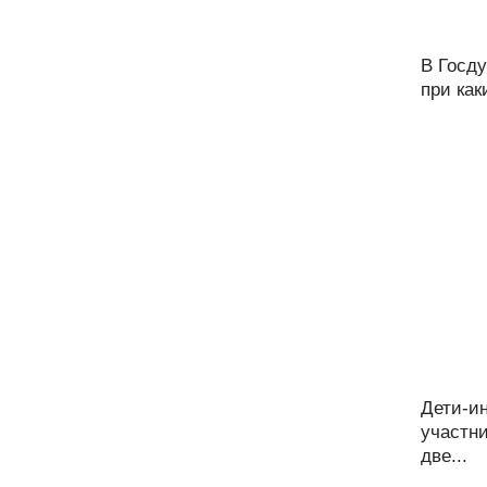
В Госду
при как
Дети-и
участн
две...