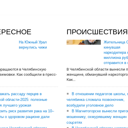
ЕРЕСНОЕ
ПРОИСШЕСТВИЯ
На Южный Урал
Жительница О
вернулись чижи
кинувшая
наркодилера 
миллиона руб
отправится в
вращаются в Челябинскую
В Челябинской области вынесли 
 зимовки. Как сообщили в пресс-
женщине, обманувшей наркоторго
Как...
сажать рассаду перцев в
В отношении педагогов школы, 
ой области-2025: полезные
челябинка сломала позвоночник,
я лучшего урожая
возбудили уголовное дело
зить риск развития рака на 10–
В Магнитогорске вынесли приго
ты о здоровом рационе дали
мошеннику, охмурявшему женщин 
соцсетях