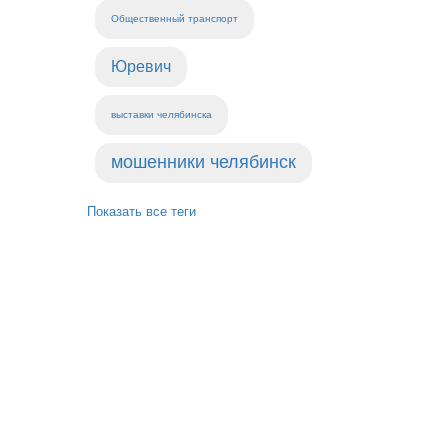
Общественный транспорт
Юревич
выставки челябинска
мошенники челябинск
Показать все теги