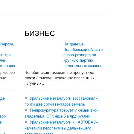
БИЗНЕС
зерска,
На границе
Челябинской области
на три
снова развернули
лей,
крупную партию
 колонию
нелегальных казанов
приговор
Челябинская таможня не пропустила
вца.
почти 3 тысячи незаконно ввезенных
чугунных...
где
Уральские металлурги восстановили
почти две сотни гектаров земель
Генпрокуратура требует у семьи экс-
вор
владельца ЮГК еще 5 млрд рублей
в
Уральские металлурги и «АВТОВАЗ»
наметили перспективы дальнейшего