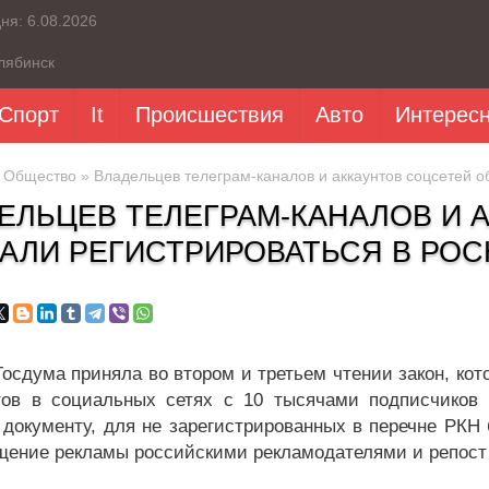
дня:
6.08.2026
лябинск
Спорт
It
Происшествия
Авто
Интерес
»
Общество
» Владельцев телеграм-каналов и аккаунтов соцсетей о
ЕЛЬЦЕВ ТЕЛЕГРАМ-КАНАЛОВ И 
АЛИ РЕГИСТРИРОВАТЬСЯ В РО
Госдума приняла во втором и третьем чтении закон, ко
тов в социальных сетях с 10 тысячами подписчиков 
 документу, для не зарегистрированных в перечне РКН 
щение рекламы российскими рекламодателями и репост