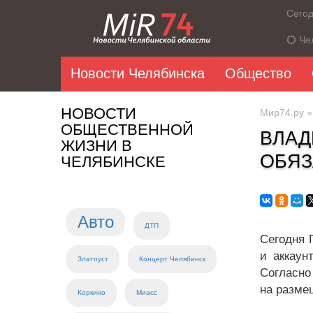
Сего
Че
Новости Челябинска
Общество
НОВОСТИ
Мир74.ру
ОБЩЕСТВЕННОЙ
ВЛАД
ЖИЗНИ В
ОБЯЗ
ЧЕЛЯБИНСКЕ
Авто
ДТП
Сегодня 
и аккаун
Златоуст
Концерт Челябинск
Согласно
на разме
Коркино
Миасс