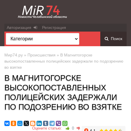
Авторизация
Регистрация
Поиск
Мир74.ру
»
Происшествия
» В Магнитогорске
высокопоставленных полицейских задержали по подозрению
во взятке
В МАГНИТОГОРСКЕ
ВЫСОКОПОСТАВЛЕННЫХ
ПОЛИЦЕЙСКИХ ЗАДЕРЖАЛИ
ПО ПОДОЗРЕНИЮ ВО ВЗЯТКЕ
Оцените статью:
0