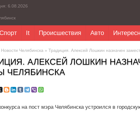
дня:
6.08.2026
лябинск
Спорт
It
Происшествия
Авто
Интерес
»
Новости Челябинска
» Традиция. Алексей Лошкин назначен замес
ИЦИЯ. АЛЕКСЕЙ ЛОШКИН НАЗНА
Ы ЧЕЛЯБИНСКА
конкурса на пост мэра Челябинска устроился в городск