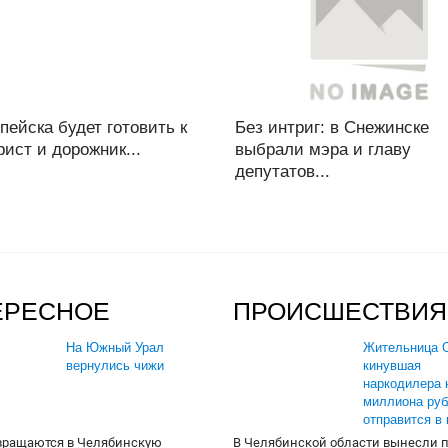
ейска будет готовить к
Без интриг: в Снежинске
ист и дорожник...
выбрали мэра и главу
депутатов...
ЕРЕСНОЕ
ПРОИСШЕСТВИЯ
На Южный Урал
Жительница О
вернулись чижи
кинувшая
наркодилера 
миллиона руб
отправится в
вращаются в Челябинскую
В Челябинской области вынесли 