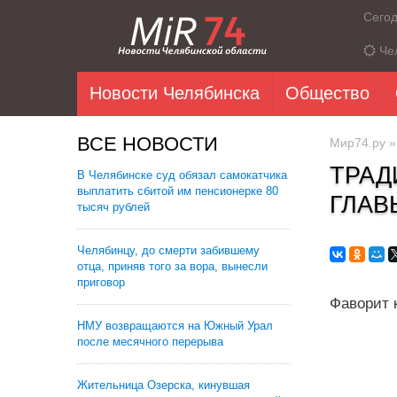
Сего
Че
Новости Челябинска
Общество
ВСЕ НОВОСТИ
Мир74.ру
ТРАД
В Челябинске суд обязал самокатчика
выплатить сбитой им пенсионерке 80
ГЛАВ
тысяч рублей
Челябинцу, до смерти забившему
отца, приняв того за вора, вынесли
приговор
Фаворит 
НМУ возвращаются на Южный Урал
после месячного перерыва
Жительница Озерска, кинувшая