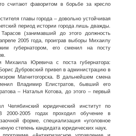
его считают фаворитом в борьбе за кресло
стителя главы города – довольно устойчивая
етский период истории города лишь дважды.
 Тарасов (занимавший до этого должность
 апреле 2005 года, проиграв выборы Михаилу
ким губернатором, его сменил на посту
ов.
ки Михаила Юревича с поста губернатора:
ц Борис Дубровский привел в администрацию в
 мэром Магнитогорска. В дальнейшем смена
аменил Владимир Елистратов, бывший его
атова – Наталья Котова, до этого – первый
ил Челябинский юридический институт по
В 2000-2005 годах проходил обучение в
 заочной форме, специализация «уголовное
ученую степень кандидата юридических наук.
 программе «Антикризисное управление и