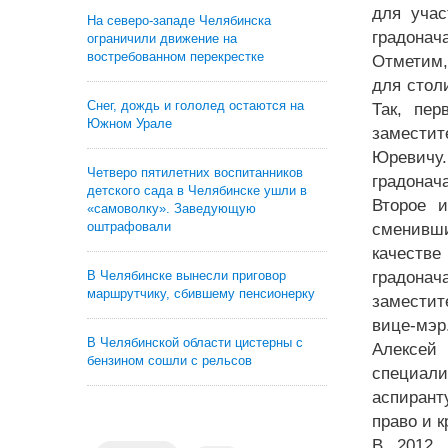
для учас
На северо-западе Челябинска
градонач
ограничили движение на
востребованном перекрестке
Отметим,
для стол
Снег, дождь и гололед остаются на
Так, пер
Южном Урале
заместит
Юревичу
Четверо пятилетних воспитанников
градонач
детского сада в Челябинске ушли в
Второе 
«самоволку». Заведующую
оштрафовали
сменивши
качестве
В Челябинске вынесли приговор
градона
маршрутчику, сбившему пенсионерку
заместит
вице-мэр
В Челябинской области цистерны с
Алексей
бензином сошли с рельсов
специал
аспирант
право и 
В 2012 