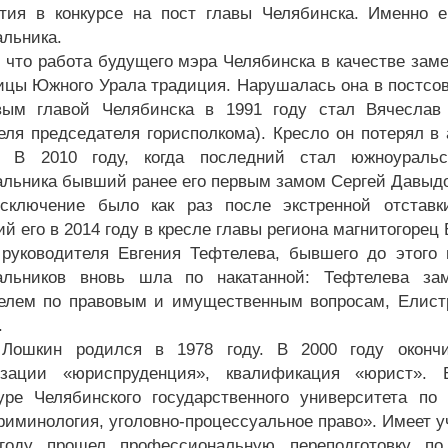
тия в конкурсе на пост главы Челябинска. Именно 
альника.
 что работа будущего мэра Челябинска в качестве заме
ицы Южного Урала традиция. Нарушалась она в постсов
вым главой Челябинска в 1991 году стал Вячеслав
еля председателя горисполкома). Кресло он потерял в
. В 2010 году, когда последний стал южноуральс
альника бывший ранее его первым замом Сергей Давыд
исключение было как раз после экстренной отстав
й его в 2014 году в кресле главы региона магнитогоре
 руководителя Евгения Тефтелева, бывшего до этого
чальников вновь шла по накатанной: Тефтелева з
елем по правовым и имущественным вопросам, Елистр
.
 Лошкин родился в 1978 году. В 2000 году оконч
изации «юриспруденция», квалификация «юрист». 
уре Челябинского государственного университета по
криминология, уголовно-процессуальное право». Имеет 
году прошел профессиональную переподготовку по