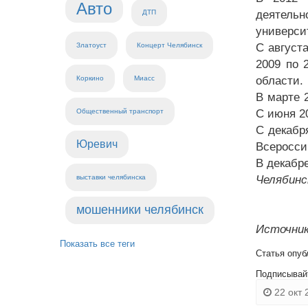
Авто
ДТП
деятельн
универси
Златоуст
Концерт Челябинск
С август
2009 по 
Коркино
Миасс
области.
В марте 
Общественный транспорт
С июня 2
С декабр
Юревич
Всеросси
В декабр
выставки челябинска
Челябинс
мошенники челябинск
Источник
Показать все теги
Статья опуб
Подписывай
22 окт 