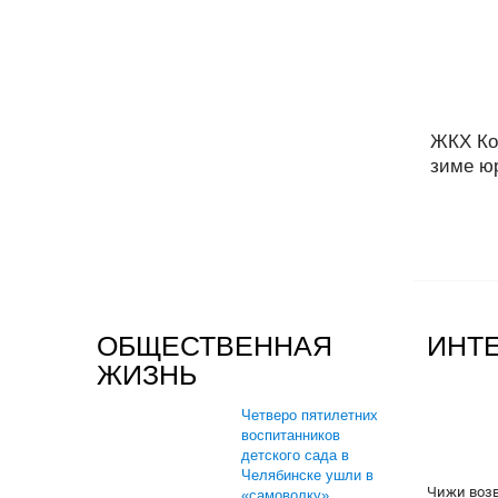
ЖКХ Коп
зиме юр
ОБЩЕСТВЕННАЯ
ИНТ
ЖИЗНЬ
Четверо пятилетних
воспитанников
детского сада в
Челябинске ушли в
Чижи воз
«самоволку».