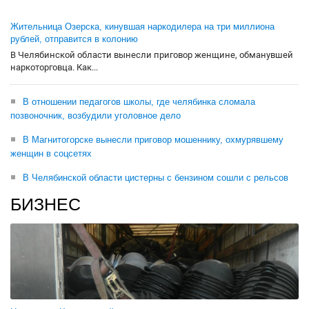
Жительница Озерска, кинувшая наркодилера на три миллиона
рублей, отправится в колонию
В Челябинской области вынесли приговор женщине, обманувшей
наркоторговца. Как...
В отношении педагогов школы, где челябинка сломала
позвоночник, возбудили уголовное дело
В Магнитогорске вынесли приговор мошеннику, охмурявшему
женщин в соцсетях
В Челябинской области цистерны с бензином сошли с рельсов
БИЗНЕС