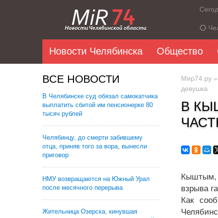
Сего
Че
Новости Челябинска
Общество
ВСЕ НОВОСТИ
Мир74.ру
девушка
В Челябинске суд обязал самокатчика
В КЫ
выплатить сбитой им пенсионерке 80
тысяч рублей
ЧАСТ
Челябинцу, до смерти забившему
отца, приняв того за вора, вынесли
приговор
Кыштым, 
НМУ возвращаются на Южный Урал
после месячного перерыва
взрыва г
Как соо
Челябинс
Жительница Озерска, кинувшая