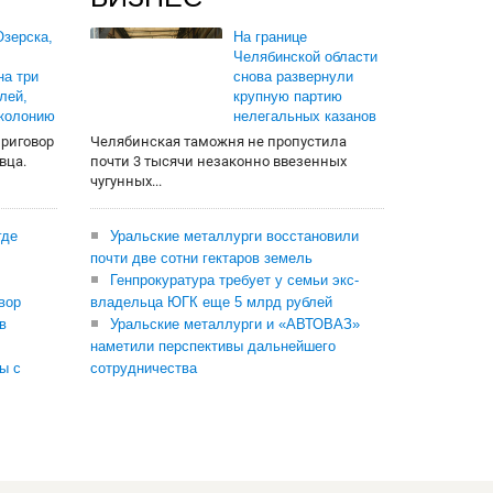
зерска,
На границе
Челябинской области
на три
снова развернули
лей,
крупную партию
 колонию
нелегальных казанов
приговор
Челябинская таможня не пропустила
вца.
почти 3 тысячи незаконно ввезенных
чугунных...
где
Уральские металлурги восстановили
почти две сотни гектаров земель
Генпрокуратура требует у семьи экс-
вор
владельца ЮГК еще 5 млрд рублей
в
Уральские металлурги и «АВТОВАЗ»
наметили перспективы дальнейшего
ы с
сотрудничества