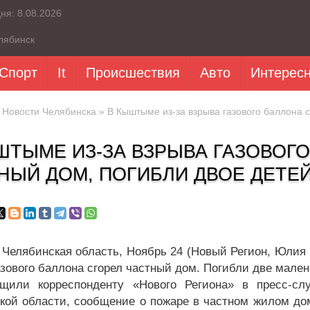
дня:
8.08.2026
лябинск
Спорт
It
Происшествия
Авто
Интерес
»
Новости Челябинска
» В Кыштыме из-за взрыва газового баллона с
ШТЫМЕ ИЗ-ЗА ВЗРЫВА ГАЗОВОГ
НЫЙ ДОМ, ПОГИБЛИ ДВОЕ ДЕТЕЙ
Челябинская область, Ноябрь 24 (Новый Регион, Юлия 
азового баллона сгорел частный дом. Погибли две мален
бщили корреспонденту «Нового Региона» в пресс-с
кой области, сообщение о пожаре в частном жилом дом