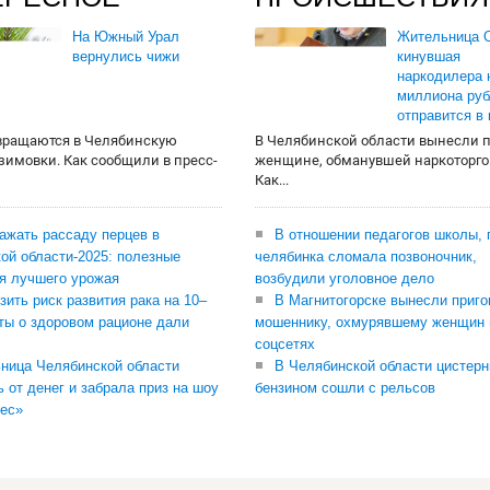
На Южный Урал
Жительница О
вернулись чижи
кинувшая
наркодилера 
миллиона руб
отправится в
вращаются в Челябинскую
В Челябинской области вынесли 
 зимовки. Как сообщили в пресс-
женщине, обманувшей наркоторго
Как...
сажать рассаду перцев в
В отношении педагогов школы, 
ой области-2025: полезные
челябинка сломала позвоночник,
я лучшего урожая
возбудили уголовное дело
зить риск развития рака на 10–
В Магнитогорске вынесли приго
ты о здоровом рационе дали
мошеннику, охмурявшему женщин 
соцсетях
ница Челябинской области
В Челябинской области цистерн
ь от денег и забрала приз на шоу
бензином сошли с рельсов
ес»