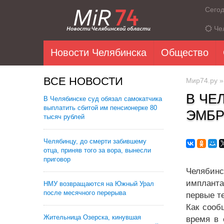
Сего
Че
Новости Челябинска
Общество
ВСЕ НОВОСТИ
Мир74.ру
В ЧЕ
В Челябинске суд обязал самокатчика
выплатить сбитой им пенсионерке 80
ЭМБР
тысяч рублей
Челябинцу, до смерти забившему
отца, приняв того за вора, вынесли
приговор
Челябинс
импланта
НМУ возвращаются на Южный Урал
после месячного перерыва
первые т
Как сооб
Жительница Озерска, кинувшая
время в 