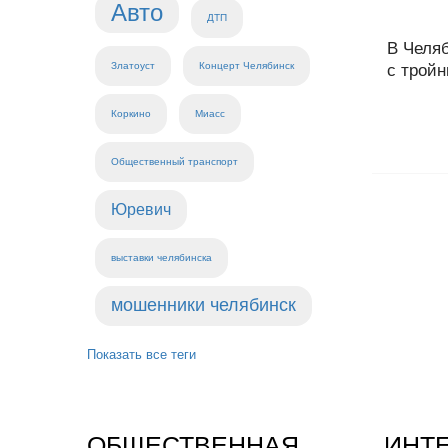
Авто
ДТП
В Челяб
Златоуст
Концерт Челябинск
с тройн
Коркино
Миасс
Общественный транспорт
Юревич
выставки челябинска
мошенники челябинск
Показать все теги
ОБЩЕСТВЕННАЯ
ИНТ