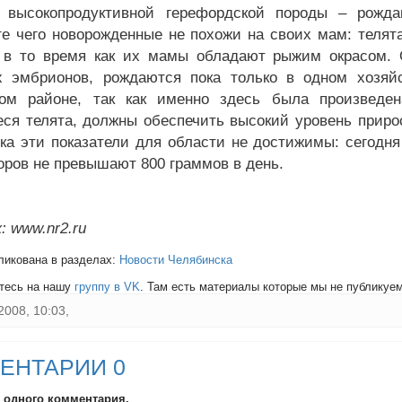
– высокопродуктивной герефордской породы – рожд
те чего новорожденные не похожи на своих мам: теля
 в то время как их мамы обладают рыжим окрасом. 
х эмбрионов, рождаются пока только в одном хозяй
ом районе, так как именно здесь была произведен
ся телята, должны обеспечить высокий уровень приро
ока эти показатели для области не достижимы: сегод
оров не превышают 800 граммов в день.
: www.nr2.ru
ликована в разделах:
Новости Челябинска
тесь на нашу
группу в VK
. Там есть материалы которые мы не публикуем 
2008, 10:03,
ЕНТАРИИ 0
и одного комментария.