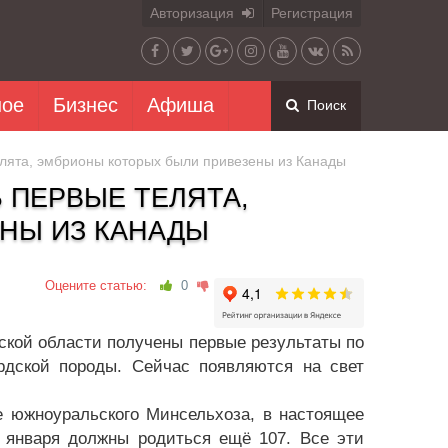
Авторизация
Регистрация
ное
Бизнес
Афиша
Поиск
елята, эмбрионы которых были привезены из Канады
 ПЕРВЫЕ ТЕЛЯТА,
НЫ ИЗ КАНАДЫ
Оцените статью:
0
нской области получены первые результаты по
дской породы. Сейчас появляются на свет
е южноуральского Минсельхоза, в настоящее
а января должны родиться ещё 107. Все эти