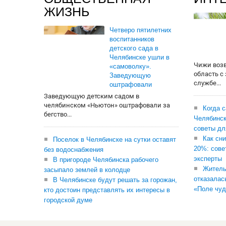
ЖИЗНЬ
Четверо пятилетних
воспитанников
детского сада в
Челябинске ушли в
Чижи воз
«самоволку».
область с
Заведующую
службе...
оштрафовали
Заведующую детским садом в
челябинском «Ньютон» оштрафовали за
Когда 
бегство...
Челябинск
советы дл
Как сни
Поселок в Челябинске на сутки оставят
20%: сове
без водоснабжения
эксперты
В пригороде Челябинска рабочего
Житель
засыпало землей в колодце
отказалас
В Челябинске будут решать за горожан,
«Поле чуд
кто достоин представлять их интересы в
городской думе