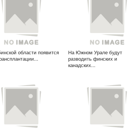
бинской области появится
На Южном Урале будут
рансплантации...
разводить финских и
канадских...