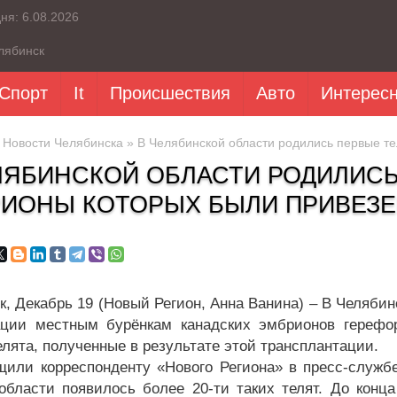
дня:
6.08.2026
лябинск
Спорт
It
Происшествия
Авто
Интерес
»
Новости Челябинска
» В Челябинской области родились первые т
ЛЯБИНСКОЙ ОБЛАСТИ РОДИЛИСЬ
ИОНЫ КОТОРЫХ БЫЛИ ПРИВЕЗЕ
к, Декабрь 19 (Новый Регион, Анна Ванина) – В Челяби
ции местным бурёнкам канадских эмбрионов герефор
елята, полученные в результате этой трансплантации.
щили корреспонденту «Нового Региона» в пресс-служб
области появилось более 20-ти таких телят. До конц