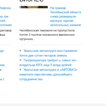
зерска,
На границе
Челябинской области
на три
снова развернули
лей,
крупную партию
 колонию
нелегальных казанов
приговор
Челябинская таможня не пропустила
вца.
почти 3 тысячи незаконно ввезенных
чугунных...
где
Уральские металлурги восстановили
почти две сотни гектаров земель
Генпрокуратура требует у семьи экс-
вор
владельца ЮГК еще 5 млрд рублей
в
Уральские металлурги и «АВТОВАЗ»
наметили перспективы дальнейшего
ы с
сотрудничества