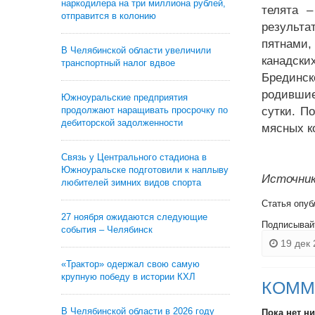
наркодилера на три миллиона рублей,
телята 
отправится в колонию
результа
пятнами,
В Челябинской области увеличили
канадски
транспортный налог вдвое
Брединск
родившие
Южноуральские предприятия
продолжают наращивать просрочку по
сутки. П
дебиторской задолженности
мясных к
Связь у Центрального стадиона в
Южноуральске подготовили к наплыву
Источник
любителей зимних видов спорта
Статья опуб
27 ноября ожидаются следующие
Подписывай
события – Челябинск
19 дек 
«Трактор» одержал свою самую
крупную победу в истории КХЛ
КОММ
В Челябинской области в 2026 году
Пока нет н