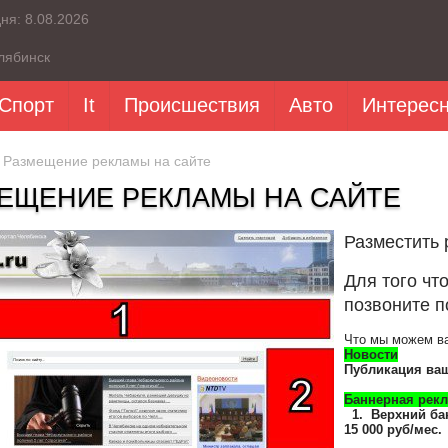
дня:
8.08.2026
лябинск
Спорт
It
Происшествия
Авто
Интерес
 Размещение рекламы на сайте
ЕЩЕНИЕ РЕКЛАМЫ НА САЙТЕ
Разместить 
Для того чт
позвоните п
Что мы можем в
Новости
Публикация ваш
Баннерная рек
1. Верхний бан
15 000 руб/мес.