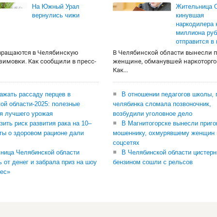
На Южный Урал
Жительница О
вернулись чижи
кинувшая
наркодилера 
миллиона руб
отправится в
вращаются в Челябинскую
В Челябинской области вынесли 
 зимовки. Как сообщили в пресс-
женщине, обманувшей наркоторго
Как...
сажать рассаду перцев в
В отношении педагогов школы, 
ой области-2025: полезные
челябинка сломала позвоночник,
я лучшего урожая
возбудили уголовное дело
зить риск развития рака на 10–
В Магнитогорске вынесли приго
ты о здоровом рационе дали
мошеннику, охмурявшему женщин 
соцсетях
ница Челябинской области
В Челябинской области цистерн
ь от денег и забрала приз на шоу
бензином сошли с рельсов
ес»