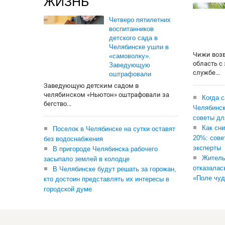
ЖИЗНЬ
Четверо пятилетних
воспитанников
детского сада в
Челябинске ушли в
Чижи воз
«самоволку».
область с
Заведующую
службе...
оштрафовали
Заведующую детским садом в
челябинском «Ньютон» оштрафовали за
Когда 
бегство...
Челябинск
советы дл
Как сни
Поселок в Челябинске на сутки оставят
20%: сове
без водоснабжения
эксперты
В пригороде Челябинска рабочего
Житель
засыпало землей в колодце
отказалас
В Челябинске будут решать за горожан,
«Поле чуд
кто достоин представлять их интересы в
городской думе