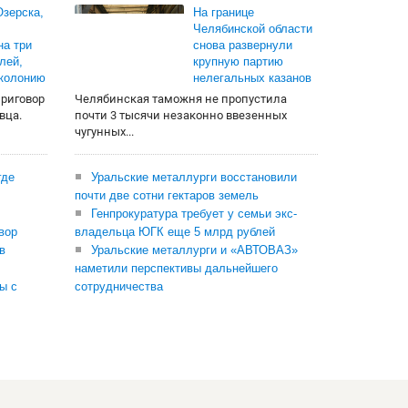
зерска,
На границе
Челябинской области
на три
снова развернули
лей,
крупную партию
 колонию
нелегальных казанов
приговор
Челябинская таможня не пропустила
вца.
почти 3 тысячи незаконно ввезенных
чугунных...
где
Уральские металлурги восстановили
почти две сотни гектаров земель
Генпрокуратура требует у семьи экс-
вор
владельца ЮГК еще 5 млрд рублей
в
Уральские металлурги и «АВТОВАЗ»
наметили перспективы дальнейшего
ы с
сотрудничества