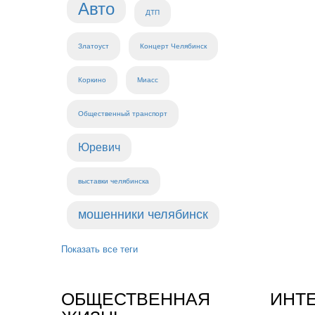
Авто
ДТП
Златоуст
Концерт Челябинск
Коркино
Миасс
Общественный транспорт
Юревич
выставки челябинска
мошенники челябинск
Показать все теги
ОБЩЕСТВЕННАЯ
ИНТ