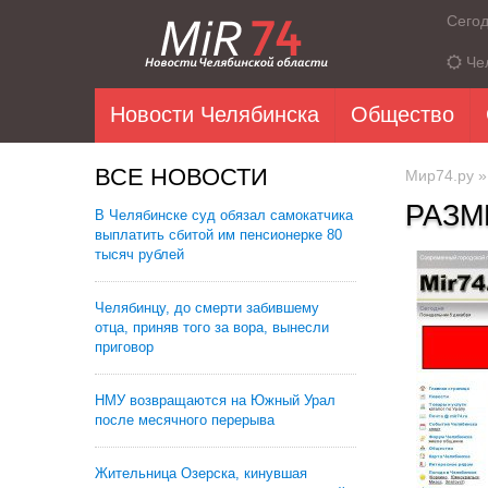
Сего
Че
Новости Челябинска
Общество
ВСЕ НОВОСТИ
Мир74.ру
»
РАЗМ
В Челябинске суд обязал самокатчика
выплатить сбитой им пенсионерке 80
тысяч рублей
Челябинцу, до смерти забившему
отца, приняв того за вора, вынесли
приговор
НМУ возвращаются на Южный Урал
после месячного перерыва
Жительница Озерска, кинувшая