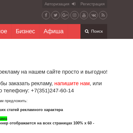
Авторизация
Регистрация
ное
Бизнес
Афиша
Поиск
рекламу на нашем сайте просто и выгодно!
обы заказать рекламу,
напишите нам
, или
о телефону: +7(351)247-60-14
ам предложить:
их статей рекламного характера
лама
нер отображается на всех страницах 100% х 60 -