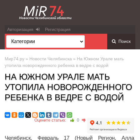
Авторизация
Регистрация
Поиск
Мир74.ру
»
Новости Челябинска
» На Южном Урале мать
утопила новорожденного ребенка в ведре с водой
НА ЮЖНОМ УРАЛЕ МАТЬ
УТОПИЛА НОВОРОЖДЕННОГО
РЕБЕНКА В ВЕДРЕ С ВОДОЙ
Оцените статью:
0
Челябинск, Февраль 17 (Новый Регион, Алла