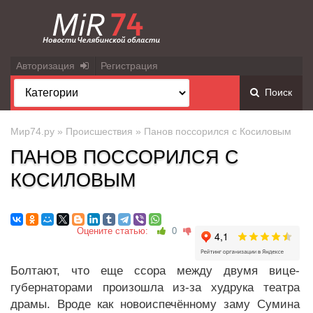
Авторизация
Регистрация
Поиск
Мир74.ру
»
Происшествия
» Панов поссорился с Косиловым
ПАНОВ ПОССОРИЛСЯ С
КОСИЛОВЫМ
Оцените статью:
0
Болтают, что еще ссора между двумя вице-
губернаторами произошла из-за худрука театра
драмы. Вроде как новоиспечённому заму Сумина