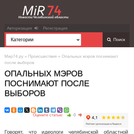
Авторизация
Регистрация
Поиск
Мир74.ру
»
Происшествия
» Опальных мэров поснимают
после выборов
ОПАЛЬНЫХ МЭРОВ
ПОСНИМАЮТ ПОСЛЕ
ВЫБОРОВ
Оцените статью:
0
Говорят, что идеологи челябинской областной