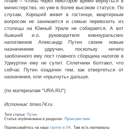
плане – чтобы через некоторое время вернуться в
министерство, но уже в более высоком статусе. По
слухам, Хороший живет в гостинце, квартирным
вопросом не занимается и семью перевозить из
столицы на Южный Урале не собирается. А вот
бывший и.о. руководителя южноуральских
налоговиков Александр Путин своим новым
назначением удручен, поскольку ничего
заоблачного ему пост главного сборщика налогов в
Удмуртии ему не сулит. Сплетники болтают, что
сейчас Путин озадачен тем, как отвертеться от
назначения, или «прыгнуть» дальше.
(по материалам "URA.RU")
Источник: times74.ru
Теги статьи:
Путин
Статья опубликована в разделах:
Происшествия
Подписывайтесь на нашу
группу в VK
. Там есть материалы