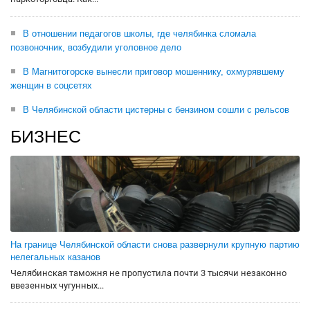
В отношении педагогов школы, где челябинка сломала
позвоночник, возбудили уголовное дело
В Магнитогорске вынесли приговор мошеннику, охмурявшему
женщин в соцсетях
В Челябинской области цистерны с бензином сошли с рельсов
БИЗНЕС
На границе Челябинской области снова развернули крупную партию
нелегальных казанов
Челябинская таможня не пропустила почти 3 тысячи незаконно
ввезенных чугунных...