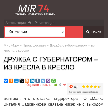
Авторизация
Регистрация
Поиск
Мир74.ру
»
Происшествия
» Дружба с губернатором – из
кресла в кресло
ДРУЖБА С ГУБЕРНАТОРОМ –
ИЗ КРЕСЛА В КРЕСЛО
Оцените статью:
0
Болтают, что отставка гендиректора ПО «Маяк»
Виталия Садовникова связана никак не с выходом