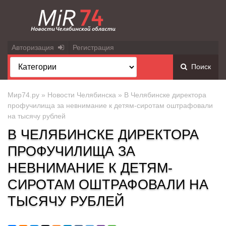
Авторизация
Регистрация
Поиск
Мир74.ру
»
Новости Челябинска
» В Челябинске директора
профучилища за невнимание к детям-сиротам оштрафовали
на тысячу рублей
В ЧЕЛЯБИНСКЕ ДИРЕКТОРА
ПРОФУЧИЛИЩА ЗА
НЕВНИМАНИЕ К ДЕТЯМ-
СИРОТАМ ОШТРАФОВАЛИ НА
ТЫСЯЧУ РУБЛЕЙ