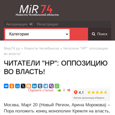
Авторизация
Регистрация
Поиск
Мир74.ру
»
Новости Челябинска
» Читатели "НР": оппозицию
во власть!
ЧИТАТЕЛИ "НР": ОППОЗИЦИЮ
ВО ВЛАСТЬ!
Оцените статью:
0
Москва, Март 20 (Новый Регион, Арина Морокова) –
Пора положить конец монополии Кремля на власть,