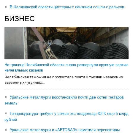
В Челябинской области цистерны с бензином сошли с рельсов
БИЗНЕС
На границе Челябинской области снова развернули крупную партию
нелегальных казанов
Челябинская таможня не пропустила почти 3 тысячи незаконно
ввезенных чугунных...
Уральские металлурги восстановили почти две сотни гектаров
земель
Генпрокуратура требует у семьи экс-владельца ЮГК еще 5 млрд
рублей
Уральские металлурги и «АВТОВАЗ» наметили перспективы