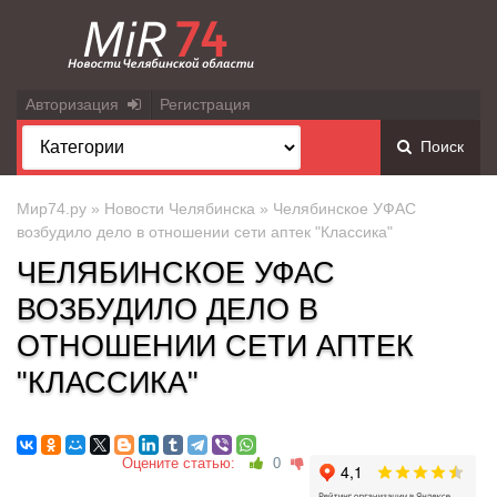
Авторизация
Регистрация
Поиск
Мир74.ру
»
Новости Челябинска
» Челябинское УФАС
возбудило дело в отношении сети аптек "Классика"
ЧЕЛЯБИНСКОЕ УФАС
ВОЗБУДИЛО ДЕЛО В
ОТНОШЕНИИ СЕТИ АПТЕК
"КЛАССИКА"
Оцените статью:
0