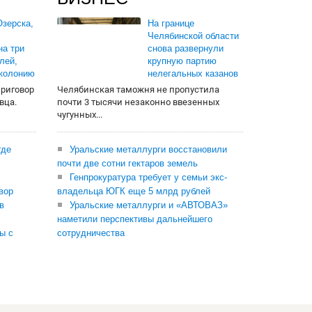
зерска,
На границе
Челябинской области
на три
снова развернули
лей,
крупную партию
 колонию
нелегальных казанов
приговор
Челябинская таможня не пропустила
вца.
почти 3 тысячи незаконно ввезенных
чугунных...
где
Уральские металлурги восстановили
почти две сотни гектаров земель
Генпрокуратура требует у семьи экс-
вор
владельца ЮГК еще 5 млрд рублей
в
Уральские металлурги и «АВТОВАЗ»
наметили перспективы дальнейшего
ы с
сотрудничества