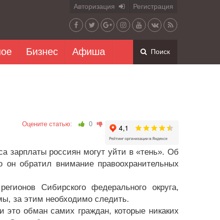
Авторизация
Регистрация
ное
Бизнес
Афиша
Поиск
Оцените статью:
0
са зарплаты россиян могут уйти в «тень». Об
о он обратил внимание правоохранительных
егионов Сибирского федерального округа,
ы, за этим необходимо следить.
и это обман самих граждан, которые никаких