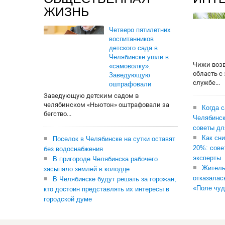
ЖИЗНЬ
Четверо пятилетних
воспитанников
детского сада в
Челябинске ушли в
Чижи воз
«самоволку».
область с
Заведующую
службе...
оштрафовали
Заведующую детским садом в
челябинском «Ньютон» оштрафовали за
Когда 
бегство...
Челябинск
советы дл
Как сни
Поселок в Челябинске на сутки оставят
20%: сове
без водоснабжения
эксперты
В пригороде Челябинска рабочего
Житель
засыпало землей в колодце
отказалас
В Челябинске будут решать за горожан,
«Поле чуд
кто достоин представлять их интересы в
городской думе