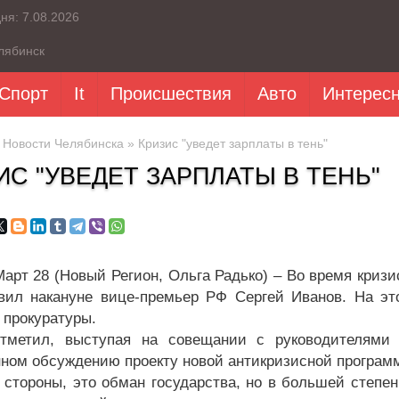
дня:
7.08.2026
лябинск
Спорт
It
Происшествия
Авто
Интерес
»
Новости Челябинска
» Кризис "уведет зарплаты в тень"
ИС "УВЕДЕТ ЗАРПЛАТЫ В ТЕНЬ"
Март 28 (Новый Регион, Ольга Радько) – Во время кризи
вил накануне вице-премьер РФ Сергей Иванов. На эт
 прокуратуры.
тметил, выступая на совещании с руководителями р
ном обсуждению проекту новой антикризисной программ
 стороны, это обман государства, но в большей степен