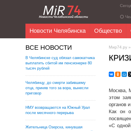
Сего
Че
Новости Челябинска
Общество
ВСЕ НОВОСТИ
Мир74.ру
КРИЗ
В Челябинске суд обязал самокатчика
выплатить сбитой им пенсионерке 80
тысяч рублей
Челябинцу, до смерти забившему
отца, приняв того за вора, вынесли
Москва, 
приговор
этом зая
органов и
НМУ возвращаются на Южный Урал
Как он о
после месячного перерыва
посвящен
«С одной
Жительница Озерска, кинувшая