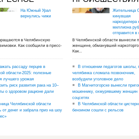
На Южный Урал
Жительница О
вернулись чижи
кинувшая
наркодилера 
миллиона руб
отправится в
вращаются в Челябинскую
В Челябинской области вынесли 
 зимовки. Как сообщили в пресс-
женщине, обманувшей наркоторго
Как...
сажать рассаду перцев в
В отношении педагогов школы, 
ой области-2025: полезные
челябинка сломала позвоночник,
я лучшего урожая
возбудили уголовное дело
зить риск развития рака на 10–
В Магнитогорске вынесли приго
ты о здоровом рационе дали
мошеннику, охмурявшему женщин 
соцсетях
ница Челябинской области
В Челябинской области цистерн
ь от денег и забрала приз на шоу
бензином сошли с рельсов
ес»