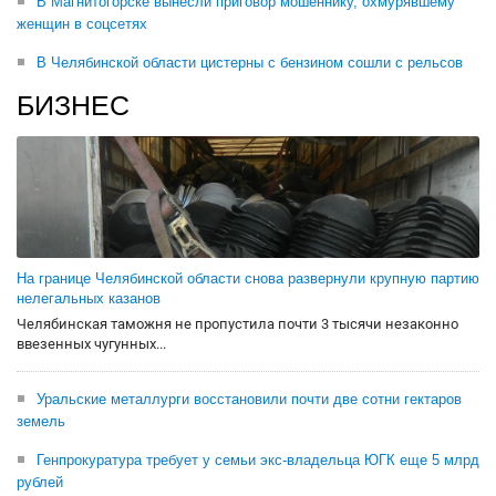
В Магнитогорске вынесли приговор мошеннику, охмурявшему
женщин в соцсетях
В Челябинской области цистерны с бензином сошли с рельсов
БИЗНЕС
На границе Челябинской области снова развернули крупную партию
нелегальных казанов
Челябинская таможня не пропустила почти 3 тысячи незаконно
ввезенных чугунных...
Уральские металлурги восстановили почти две сотни гектаров
земель
Генпрокуратура требует у семьи экс-владельца ЮГК еще 5 млрд
рублей