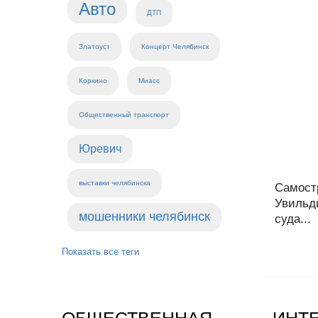
Авто
ДТП
Златоуст
Концерт Челябинск
Коркино
Миасс
Общественный транспорт
Юревич
выставки челябинска
Самостр
Увильд
мошенники челябинск
суда...
Показать все теги