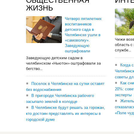
ОБЩЕСТВЕННАЯ
ИНТ
ЖИЗНЬ
Четверо пятилетних
воспитанников
детского сада в
Челябинске ушли в
Чижи воз
«самоволку».
область с
Заведующую
службе...
оштрафовали
Заведующую детским садом в
челябинском «Ньютон» оштрафовали за
Когда 
бегство...
Челябинск
советы дл
Как сни
Поселок в Челябинске на сутки оставят
20%: сове
без водоснабжения
эксперты
В пригороде Челябинска рабочего
Житель
засыпало землей в колодце
отказалас
В Челябинске будут решать за горожан,
«Поле чуд
кто достоин представлять их интересы в
городской думе