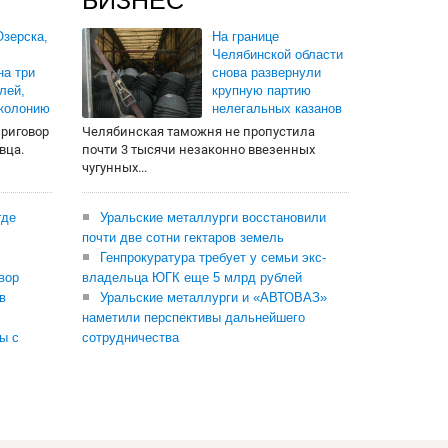
БИЗНЕС
зерска,
На границе
Челябинской области
на три
снова развернули
лей,
крупную партию
 колонию
нелегальных казанов
приговор
Челябинская таможня не пропустила
вца.
почти 3 тысячи незаконно ввезенных
чугунных...
где
Уральские металлурги восстановили
почти две сотни гектаров земель
Генпрокуратура требует у семьи экс-
вор
владельца ЮГК еще 5 млрд рублей
в
Уральские металлурги и «АВТОВАЗ»
наметили перспективы дальнейшего
ы с
сотрудничества