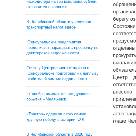
наркодилера на три миллиона рублей,
обращени
отправится в колонию
организа
берегу о
В Челябинской области увеличили
Состояни
транспортный налог вдвое
соответ
предусмо
Южноуральские предприятия
продолжают наращивать просрочку по
отделан
дебиторской задолженности
прокурат
выплачив
Связь у Центрального стадиона в
обязател
Южноуральске подготовили к наплыву
Центр д
любителей зимних видов спорта
ответств
внесено
27 ноября ожидаются следующие
привлече
события – Челябинск
установл
аттестац
«Трактор» одержал свою самую
крупную победу в истории КХЛ
главе Че
В Челябинской области в 2026 году