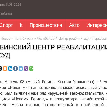
дня:
6.08.2026
лябинск
Спорт
It
Происшествия
Авто
Интерес
»
Новости Челябинска
» Челябинский Центр реабилитации наркоман
БИНСКИЙ ЦЕНТР РЕАБИЛИТАЦИ
СУД
к, Апрель 03 (Новый Регион, Ксения Уфимцева) – Че
ией «Новая жизнь» незаконно занимает земельный учас
го, был выявлен еще ряд нарушений законодательства, 
щили «Новому Региону» в прокуратуре Челябинской 
нией «Новая жизнь», расположенный в прибрежной 