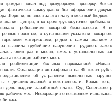
я граждан попал под прокурорскую проверку. Выясн
ция фактически самоуправно без оформления докуме
зера Шершни, не внося за это плату в местный бюджет.
е здания Центра, в котором круглосуточно пребывало 
ствовало требованиям пожарной безопасности. В 
тренные проектом, отсутствовали указатели пожарног
ы горючими материалами, рядом с самим зданием х
ура выявила грубейшие нарушения трудового законо
алась один раз в месяц, вместо установленных за
ьная аттестация рабочих мест.
ля реабилитации больных наркоманией «Новая 
енности. Организация оштрафована на 45 тысяч рубл
 представление об устранении выявленных наруше
ны к дисциплинарной ответственности. Кроме того,
ен день выдачи заработной платы. Суд Советского 
ию рабочих мест. Информация о незаконном использова
лябинска.