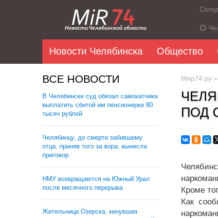
Сего
Че
Новости Челябинска
Общество
ВСЕ НОВОСТИ
Мир74.ру
ЧЕЛЯ
В Челябинске суд обязал самокатчика
выплатить сбитой им пенсионерке 80
ПОД 
тысяч рублей
Челябинцу, до смерти забившему
отца, приняв того за вора, вынесли
приговор
Челябинс
наркоман
НМУ возвращаются на Южный Урал
после месячного перерыва
Кроме то
Как сооб
Жительница Озерска, кинувшая
наркома