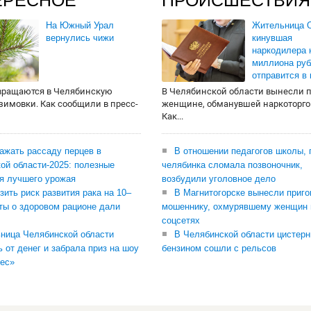
ЕРЕСНОЕ
ПРОИСШЕСТВИЯ
На Южный Урал
Жительница О
вернулись чижи
кинувшая
наркодилера 
миллиона руб
отправится в
вращаются в Челябинскую
В Челябинской области вынесли 
 зимовки. Как сообщили в пресс-
женщине, обманувшей наркоторго
Как...
сажать рассаду перцев в
В отношении педагогов школы, 
ой области-2025: полезные
челябинка сломала позвоночник,
я лучшего урожая
возбудили уголовное дело
зить риск развития рака на 10–
В Магнитогорске вынесли приго
ты о здоровом рационе дали
мошеннику, охмурявшему женщин 
соцсетях
ница Челябинской области
В Челябинской области цистерн
ь от денег и забрала приз на шоу
бензином сошли с рельсов
ес»