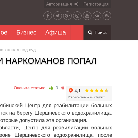
Авторизация
Регистрация
ное
Бизнес
Афиша
Поиск
ов попал под суд
И НАРКОМАНОВ ПОПАЛ
Оцените статью:
0
лябинский Центр для реабилитации больных
ток на берегу Шершневского водохранилища.
которые допустила эта организация.
области, Центр для реабилитации больных
зоне Шершневского водохранилища, после