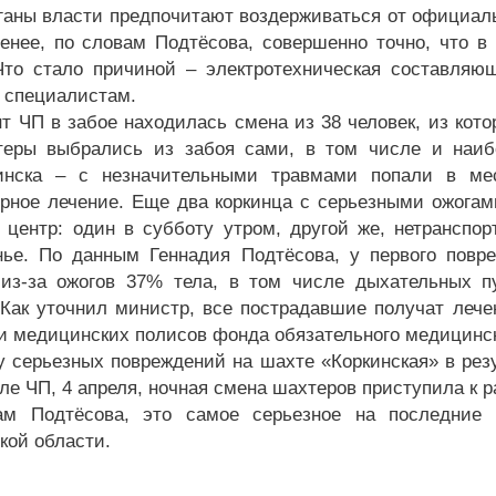
ганы власти предпочитают воздерживаться от официаль
енее, по словам Подтёсова, совершенно точно, что в
Что стало причиной – электротехническая составляю
 специалистам.
т ЧП в забое находилась смена из 38 человек, из кото
еры выбрались из забоя сами, в том числе и наиб
инска – с незначительными травмами попали в ме
рное лечение. Еще два коркинца с серьезными ожога
 центр: один в субботу утром, другой же, нетранспор
нье. По данным Геннадия Подтёсова, у первого повр
из-за ожогов 37% тела, в том числе дыхательных пу
 Как уточнил министр, все пострадавшие получат лече
и медицинских полисов фонда обязательного медицинск
у серьезных повреждений на шахте «Коркинская» в рез
ле ЧП, 4 апреля, ночная смена шахтеров приступила к р
ам Подтёсова, это самое серьезное на последние 
кой области.