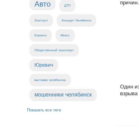
Авто
причин.
ДТП
Златоуст
Концерт Челябинск
Коркино
Миасс
Общественный транспорт
Юревич
выставки челябинска
Один и
взрыва 
мошенники челябинск
Показать все теги