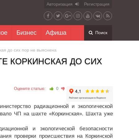
Авторизация
Регистрация
ное
Бизнес
Афиша
Поиск
ая до сих пор не выяснена
Е КОРКИНСКАЯ ДО СИХ
Оцените статью:
0
инистерство радиационной и экологической
вало ЧП на шахте «Коркинская». Шахта уже
диационной и экологической безопасности
чания проверки происшествия на Коркинской