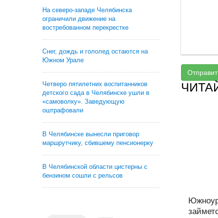
На северо-западе Челябинска
ограничили движение на
востребованном перекрестке
Снег, дождь и гололед остаются на
Южном Урале
Отправит
Четверо пятилетних воспитанников
ЧИТА
детского сада в Челябинске ушли в
«самоволку». Заведующую
оштрафовали
В Челябинске вынесли приговор
маршрутчику, сбившему пенсионерку
В Челябинской области цистерны с
бензином сошли с рельсов
Южноур
займет