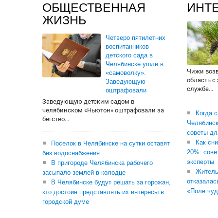
ОБЩЕСТВЕННАЯ
ИНТ
ЖИЗНЬ
Четверо пятилетних
воспитанников
детского сада в
Челябинске ушли в
Чижи воз
«самоволку».
область с
Заведующую
службе...
оштрафовали
Заведующую детским садом в
челябинском «Ньютон» оштрафовали за
Когда 
бегство...
Челябинск
советы дл
Как сни
Поселок в Челябинске на сутки оставят
20%: сове
без водоснабжения
эксперты
В пригороде Челябинска рабочего
Житель
засыпало землей в колодце
отказалас
В Челябинске будут решать за горожан,
«Поле чуд
кто достоин представлять их интересы в
городской думе