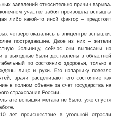
ных заявлений относительно причин взрыва.
 конечном участке забоя произошла вспышка
щая либо какой-то иной фактор – предстоит
рых четверо оказались в эпицентре вспышки.
олее пострадавшие. Двое из них – жители
стную больницу, сейчас они выписаны на
ми в выходные были доставлены в областной
табельный по состоянию здоровья, только в
еждены лицо и руки. Его напарнику повезло
тей, врачи расценивают его состояние как
ние в полном объеме за счет государства на
ого страхования России.
ультате вспышки метана не было, уже спустя
аботе.
10 лет происшествие в угольной отрасли