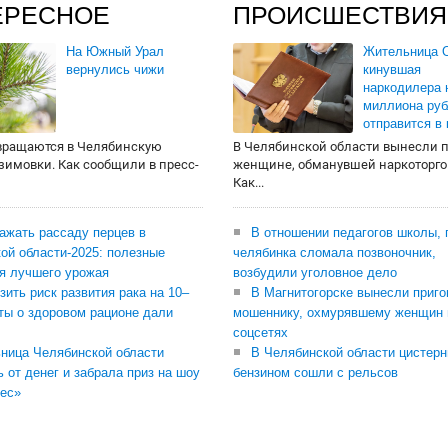
ЕРЕСНОЕ
ПРОИСШЕСТВИЯ
На Южный Урал
Жительница О
вернулись чижи
кинувшая
наркодилера 
миллиона руб
отправится в
вращаются в Челябинскую
В Челябинской области вынесли 
 зимовки. Как сообщили в пресс-
женщине, обманувшей наркоторго
Как...
сажать рассаду перцев в
В отношении педагогов школы, 
ой области-2025: полезные
челябинка сломала позвоночник,
я лучшего урожая
возбудили уголовное дело
зить риск развития рака на 10–
В Магнитогорске вынесли приго
ты о здоровом рационе дали
мошеннику, охмурявшему женщин 
соцсетях
ница Челябинской области
В Челябинской области цистерн
ь от денег и забрала приз на шоу
бензином сошли с рельсов
ес»