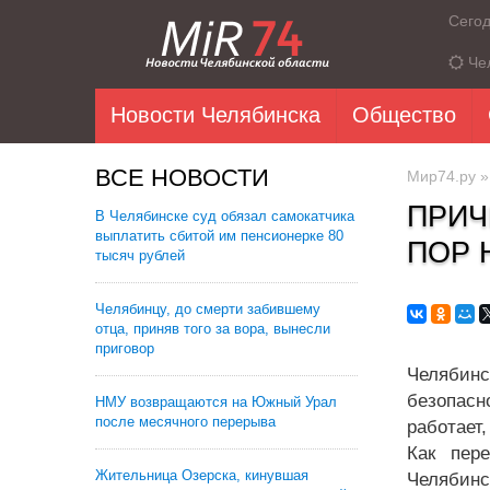
Сего
Че
Новости Челябинска
Общество
ВСЕ НОВОСТИ
Мир74.ру
ПРИЧ
В Челябинске суд обязал самокатчика
выплатить сбитой им пенсионерке 80
ПОР 
тысяч рублей
Челябинцу, до смерти забившему
отца, приняв того за вора, вынесли
приговор
Челябинс
безопасн
НМУ возвращаются на Южный Урал
после месячного перерыва
работает,
Как пере
Жительница Озерска, кинувшая
Челябинс