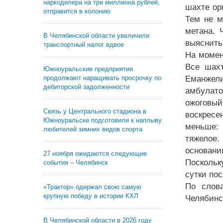
наркодилера на три миллиона рублей,
шахте ор
отправится в колонию
Тем не м
метана. 
В Челябинской области увеличили
выяснить
транспортный налог вдвое
На момен
Все шахт
Южноуральские предприятия
продолжают наращивать просрочку по
Еманжел
дебиторской задолженности
амбулато
ожоговый
Связь у Центрального стадиона в
воскресе
Южноуральске подготовили к наплыву
меньше: 
любителей зимних видов спорта
тяжелое.
основани
27 ноября ожидаются следующие
Поскольк
события – Челябинск
сутки пос
По слов
«Трактор» одержал свою самую
крупную победу в истории КХЛ
Челябинс
В Челябинской области в 2026 году