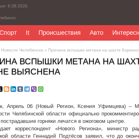
дня:
6.08.2026
лябинск
Спорт
It
Происшествия
Авто
Интерес
»
Новости Челябинска
» Причина вспышки метана на шахте Коркинск
ИНА ВСПЫШКИ МЕТАНА НА ШАХТ
НЕ ВЫЯСНЕНА
к, Апрель 06 (Новый Регион, Ксения Уфимцева) – М
ости Челябинской области официально прокомментиро
 пострадавшие горняки лечатся в ожоговом центре.
дает корреспондент «Нового Региона», министр ра
кой области Геннадий Подтёсов заявил, что до окон