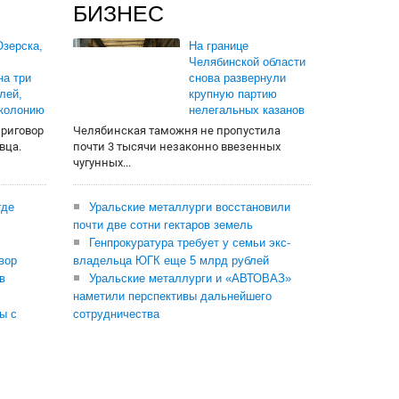
БИЗНЕС
зерска,
На границе
Челябинской области
на три
снова развернули
лей,
крупную партию
 колонию
нелегальных казанов
приговор
Челябинская таможня не пропустила
вца.
почти 3 тысячи незаконно ввезенных
чугунных...
где
Уральские металлурги восстановили
почти две сотни гектаров земель
Генпрокуратура требует у семьи экс-
вор
владельца ЮГК еще 5 млрд рублей
в
Уральские металлурги и «АВТОВАЗ»
наметили перспективы дальнейшего
ы с
сотрудничества