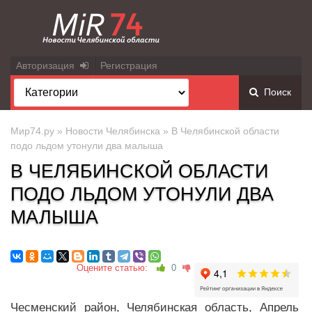
Авторизация
Регистрация
Поиск
Мир74.ру
»
Новости Челябинска
» В Челябинской области
подо льдом утонули два малыша
В ЧЕЛЯБИНСКОЙ ОБЛАСТИ
ПОДО ЛЬДОМ УТОНУЛИ ДВА
МАЛЫША
Оцените статью:
0
Чесменский район, Челябинская область, Апрель