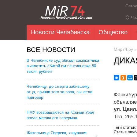
Сего
Че
Новости Челябинска
Общество
ВСЕ НОВОСТИ
Мир74.ру
ДИКА
В Челябинске суд обязал самокатчика
выплатить сбитой им пенсионерке 80
тысяч рублей
Челябинцу, до смерти забившему
отца, приняв того за вора, вынесли
Фанкибур
приговор
объявляе
ул. Цвил
НМУ возвращаются на Южный Урал
Тел. 265-
после месячного перерыва
Теги статьи
Статья опуб
Жительница Озерска, кинувшая