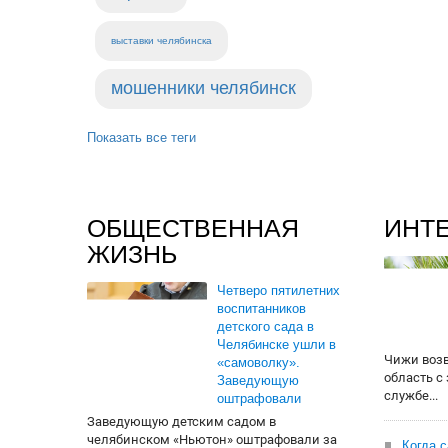
выставки челябинска
мошенники челябинск
Показать все теги
ОБЩЕСТВЕННАЯ
ИНТ
ЖИЗНЬ
Четверо пятилетних
воспитанников
детского сада в
Челябинске ушли в
Чижи воз
«самоволку».
область с
Заведующую
службе...
оштрафовали
Заведующую детским садом в
челябинском «Ньютон» оштрафовали за
Когда 