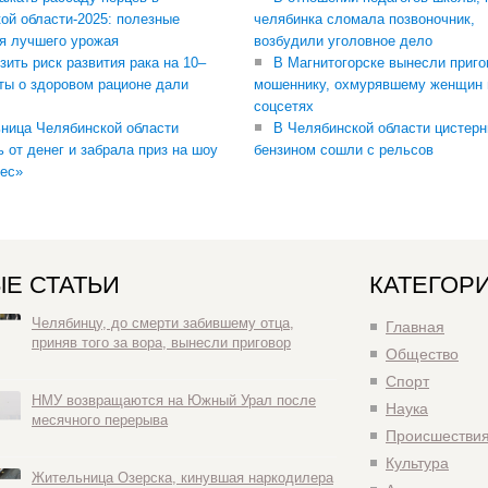
ой области-2025: полезные
челябинка сломала позвоночник,
я лучшего урожая
возбудили уголовное дело
зить риск развития рака на 10–
В Магнитогорске вынесли приго
ты о здоровом рационе дали
мошеннику, охмурявшему женщин 
соцсетях
ница Челябинской области
В Челябинской области цистерн
ь от денег и забрала приз на шоу
бензином сошли с рельсов
ес»
Е СТАТЬИ
КАТЕГОР
Челябинцу, до смерти забившему отца,
Главная
приняв того за вора, вынесли приговор
Общество
Спорт
НМУ возвращаются на Южный Урал после
Наука
месячного перерыва
Происшестви
Культура
Жительница Озерска, кинувшая наркодилера