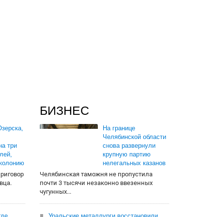
БИЗНЕС
зерска,
На границе
Челябинской области
на три
снова развернули
лей,
крупную партию
 колонию
нелегальных казанов
приговор
Челябинская таможня не пропустила
вца.
почти 3 тысячи незаконно ввезенных
чугунных...
где
Уральские металлурги восстановили