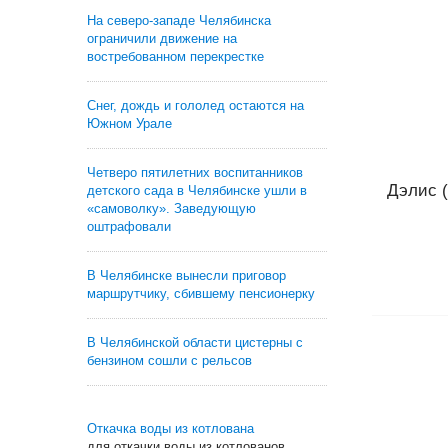
На северо-западе Челябинска
ограничили движение на
востребованном перекрестке
Снег, дождь и гололед остаются на
Южном Урале
Четверо пятилетних воспитанников
Дэлис (
детского сада в Челябинске ушли в
«самоволку». Заведующую
оштрафовали
В Челябинске вынесли приговор
маршрутчику, сбившему пенсионерку
В Челябинской области цистерны с
бензином сошли с рельсов
Откачка воды из котлована
для откачки воды из котлованов,