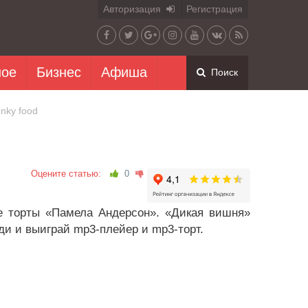
Авторизация
Регистрация
ное
Бизнес
Афиша
Поиск
nky food
Оцените статью:
0
 торты «Памела Андерсон». «Дикая вишня»
ди и выиграй mp3-плейер и mp3-торт.