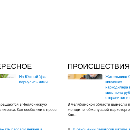
ЕРЕСНОЕ
ПРОИСШЕСТВИЯ
На Южный Урал
Жительница О
вернулись чижи
кинувшая
наркодилера 
миллиона руб
отправится в
вращаются в Челябинскую
В Челябинской области вынесли 
 зимовки. Как сообщили в пресс-
женщине, обманувшей наркоторго
Как...
сажать рассаду перцев в
В отношении педагогов школы, 