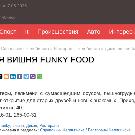
дня:
7.08.2026
лябинск
Спорт
It
Происшествия
Авто
Интерес
»
Справочник Челябинска
»
Рестораны Челябинска
» Дикая вишня fu
Я ВИШНЯ FUNKY FOOD
геры, пельмени с сумасшедшим соусом, пышногрудые
т открытие для старых друзей и новых знакомых. Прихо
линга, 40.
16-01, 265-00-31
:
funky
,
вишня
,
Дикая
,
Рестораны
ликована в разделах:
Справочник Челябинска
/
Рестораны Челябинска