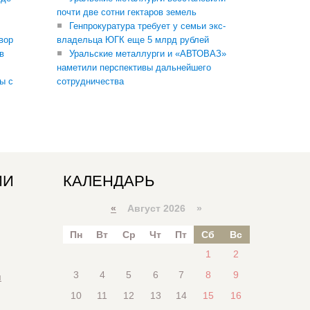
почти две сотни гектаров земель
Генпрокуратура требует у семьи экс-
вор
владельца ЮГК еще 5 млрд рублей
в
Уральские металлурги и «АВТОВАЗ»
наметили перспективы дальнейшего
ы с
сотрудничества
ИИ
КАЛЕНДАРЬ
«
Август 2026 »
Пн
Вт
Ср
Чт
Пт
Сб
Вс
1
2
3
4
5
6
7
8
9
я
10
11
12
13
14
15
16