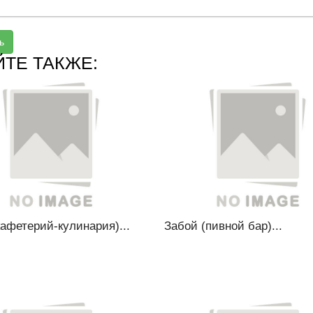
ь
ЙТЕ ТАКЖЕ:
афетерий-кулинария)...
Забой (пивной бар)...