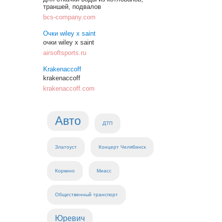
траншей, подвалов
bcs-company.com
Очки wiley x saint
очки wiley x saint
airsoftsports.ru
Krakenaccoff
krakenaccoff
krakenaccoff.com
Авто
ДТП
Златоуст
Концерт Челябинск
Коркино
Миасс
Общественный транспорт
Юревич