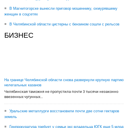
В Магнитогорске вынесли приговор мошеннику, охмурявшему
женщин в соцсетях
В Челябинской области цистерны с бензином сошли с рельсов
БИЗНЕС
На границе Челябинской области снова развернули крупную партию
нелегальных казанов
Челябинская таможня не пропустила почти 3 тысячи незаконно
ввезенных чугунных...
Уральские металлурги восстановили почти две сотни гектаров
земель
Генпрокуратура требует у семьи экс-владельца ЮГК еще 5 млрд