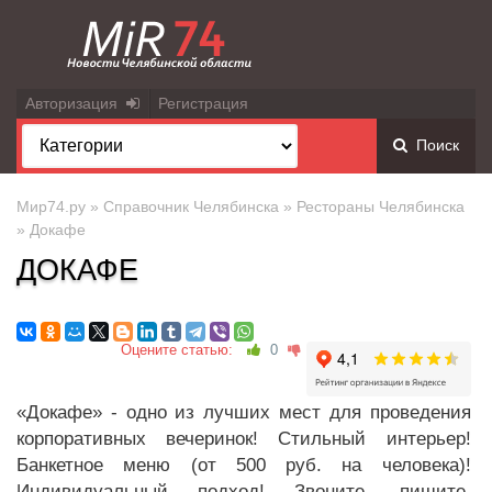
Авторизация
Регистрация
Поиск
Мир74.ру
»
Справочник Челябинска
»
Рестораны Челябинска
» Докафе
ДОКАФЕ
Оцените статью:
0
«Докафе» - одно из лучших мест для проведения
корпоративных вечеринок! Стильный интерьер!
Банкетное меню (от 500 руб. на человека)!
Индивидуальный подход! Звоните, пишите,