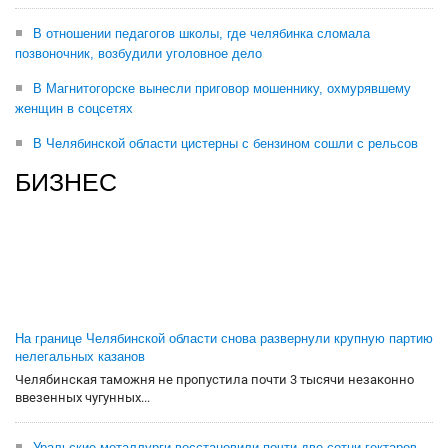
В отношении педагогов школы, где челябинка сломала
позвоночник, возбудили уголовное дело
В Магнитогорске вынесли приговор мошеннику, охмурявшему
женщин в соцсетях
В Челябинской области цистерны с бензином сошли с рельсов
БИЗНЕС
На границе Челябинской области снова развернули крупную партию
нелегальных казанов
Челябинская таможня не пропустила почти 3 тысячи незаконно
ввезенных чугунных...
Уральские металлурги восстановили почти две сотни гектаров