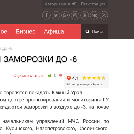
Авторизация
Регистрация
ное
Бизнес
Афиша
Поиск
 до -6
ЗАМОРОЗКИ ДО -6
Оцените статью:
0
не торопятся покидать Южный Урал.
ом центре прогнозирования и мониторинга ГУ
идаются заморозки в воздухе до -3, на почве
 начальникам управлений МЧС России по
, Кусинского, Нязепетровского, Каслинского,