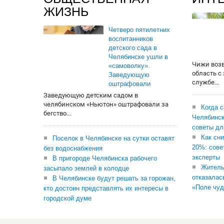
ЖИЗНЬ
Четверо пятилетних
воспитанников
детского сада в
Челябинске ушли в
Чижи воз
«самоволку».
область с
Заведующую
службе...
оштрафовали
Заведующую детским садом в
челябинском «Ньютон» оштрафовали за
Когда 
бегство...
Челябинск
советы дл
Как сни
Поселок в Челябинске на сутки оставят
20%: сове
без водоснабжения
эксперты
В пригороде Челябинска рабочего
Житель
засыпало землей в колодце
отказалас
В Челябинске будут решать за горожан,
«Поле чуд
кто достоин представлять их интересы в
городской думе