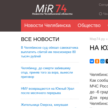
Сего
Че
Новости Челябинска
Общество
ВСЕ НОВОСТИ
Мир74.ру
НА Ю
В Челябинске суд обязал самокатчика
выплатить сбитой им пенсионерке 80
тысяч рублей
Челябинцу, до смерти забившему
отца, приняв того за вора, вынесли
Челябинс
приговор
Как сооб
МЧС Росс
НМУ возвращаются на Южный Урал
до -6 гра
после месячного перерыва
Для пре
Челябинс
Жительница Озерска, кинувшая