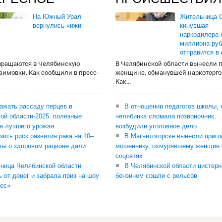
На Южный Урал
Жительница О
вернулись чижи
кинувшая
наркодилера 
миллиона руб
отправится в
вращаются в Челябинскую
В Челябинской области вынесли 
 зимовки. Как сообщили в пресс-
женщине, обманувшей наркоторго
Как...
сажать рассаду перцев в
В отношении педагогов школы, 
ой области-2025: полезные
челябинка сломала позвоночник,
я лучшего урожая
возбудили уголовное дело
зить риск развития рака на 10–
В Магнитогорске вынесли приго
ты о здоровом рационе дали
мошеннику, охмурявшему женщин 
соцсетях
ница Челябинской области
В Челябинской области цистерн
ь от денег и забрала приз на шоу
бензином сошли с рельсов
ес»