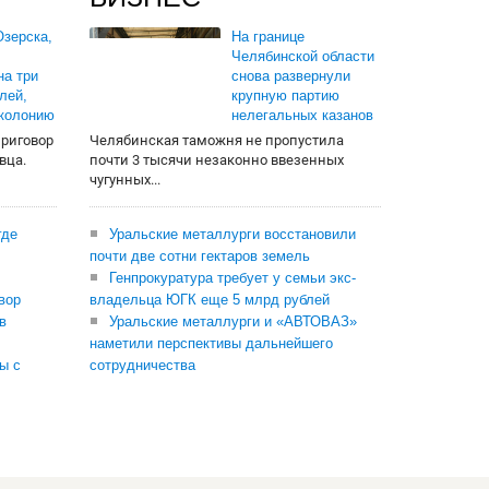
зерска,
На границе
Челябинской области
на три
снова развернули
лей,
крупную партию
 колонию
нелегальных казанов
приговор
Челябинская таможня не пропустила
вца.
почти 3 тысячи незаконно ввезенных
чугунных...
где
Уральские металлурги восстановили
почти две сотни гектаров земель
Генпрокуратура требует у семьи экс-
вор
владельца ЮГК еще 5 млрд рублей
в
Уральские металлурги и «АВТОВАЗ»
наметили перспективы дальнейшего
ы с
сотрудничества