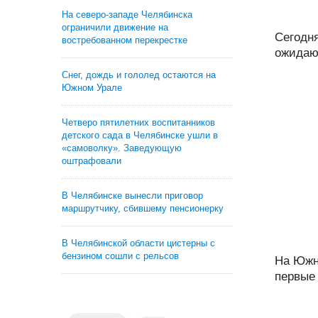
На северо-западе Челябинска
ограничили движение на
Сегодн
востребованном перекрестке
ожидают
Снег, дождь и гололед остаются на
Южном Урале
Четверо пятилетних воспитанников
детского сада в Челябинске ушли в
«самоволку». Заведующую
оштрафовали
В Челябинске вынесли приговор
маршрутчику, сбившему пенсионерку
В Челябинской области цистерны с
бензином сошли с рельсов
На Южн
первые 