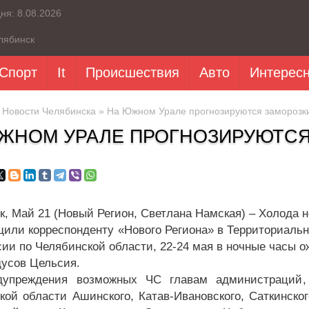
дня:
8.08.2026
лябинск
Спорт
It
Происшествия
Авто
Интерес
»
Новости Челябинска
» На Южном Урале прогнозируются заморозки
ЖНОМ УРАЛЕ ПРОГНОЗИРУЮТСЯ 
к, Май 21 (Новый Регион, Светлана Намская) – Холода 
щили корреспонденту «Нового Региона» в Территориальн
ии по Челябинской области, 22-24 мая в ночные часы ож
дусов Цельсия.
дупреждения возможных ЧС главам администраций,
кой области Ашинского, Катав-Ивановского, Саткинского