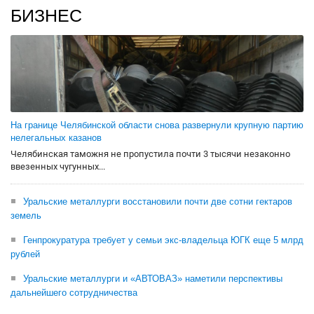
БИЗНЕС
На границе Челябинской области снова развернули крупную партию
нелегальных казанов
Челябинская таможня не пропустила почти 3 тысячи незаконно
ввезенных чугунных...
Уральские металлурги восстановили почти две сотни гектаров
земель
Генпрокуратура требует у семьи экс-владельца ЮГК еще 5 млрд
рублей
Уральские металлурги и «АВТОВАЗ» наметили перспективы
дальнейшего сотрудничества