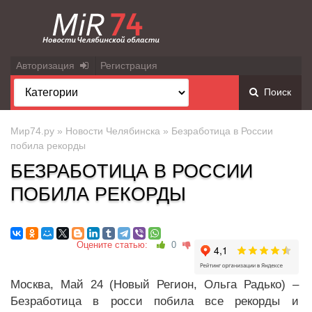
Авторизация
Регистрация
Поиск
Мир74.ру
»
Новости Челябинска
» Безработица в России
побила рекорды
БЕЗРАБОТИЦА В РОССИИ
ПОБИЛА РЕКОРДЫ
Оцените статью:
0
Москва, Май 24 (Новый Регион, Ольга Радько) –
Безработица в росси побила все рекорды и