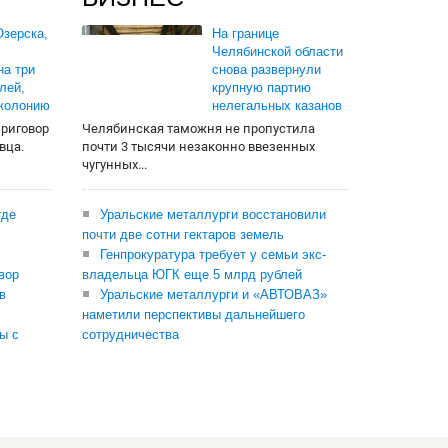
зерска,
На границе
Челябинской области
на три
снова развернули
лей,
крупную партию
 колонию
нелегальных казанов
приговор
Челябинская таможня не пропустила
вца.
почти 3 тысячи незаконно ввезенных
чугунных...
где
Уральские металлурги восстановили
почти две сотни гектаров земель
Генпрокуратура требует у семьи экс-
вор
владельца ЮГК еще 5 млрд рублей
в
Уральские металлурги и «АВТОВАЗ»
наметили перспективы дальнейшего
ы с
сотрудничества