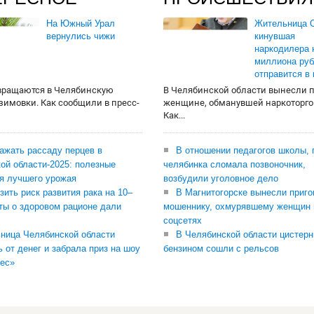
На Южный Урал
Жительница О
вернулись чижи
кинувшая
наркодилера 
миллиона руб
отправится в
вращаются в Челябинскую
В Челябинской области вынесли 
 зимовки. Как сообщили в пресс-
женщине, обманувшей наркоторго
Как...
сажать рассаду перцев в
В отношении педагогов школы, 
ой области-2025: полезные
челябинка сломала позвоночник,
я лучшего урожая
возбудили уголовное дело
зить риск развития рака на 10–
В Магнитогорске вынесли приго
ты о здоровом рационе дали
мошеннику, охмурявшему женщин 
соцсетях
ница Челябинской области
В Челябинской области цистерн
ь от денег и забрала приз на шоу
бензином сошли с рельсов
ес»