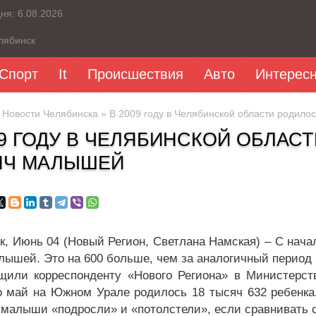
дня:
6.08.2026
лябинск
Спорт
It
Происшествия
Авто
Интерес
»
Новости Челябинска
» В 2009 году в Челябинской области родило
09 ГОДУ В ЧЕЛЯБИНСКОЙ ОБЛАСТ
ЯЧ МАЛЫШЕЙ
к, Июнь 04 (Новый Регион, Светлана Намская) – С нача
лышей. Это на 600 больше, чем за аналогичный период 
щили корреспонденту «Нового Региона» в Министерст
о май на Южном Урале родилось 18 тысяч 632 ребенка.
 малыши «подросли» и «потолстели», если сравнивать 