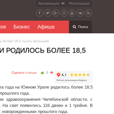
Авторизация
Регистрация
ное
Бизнес
Афиша
Поиск
сь более 18,5 тысяч малышей
И РОДИЛОСЬ БОЛЕЕ 18,5
Оцените статью:
0
ла года на Южном Урале родилось более 18,5
прошлого года.
ве здравоохранения Челябинской области, с
 На свет появились 116 двоен и 1 тройня. В
с новорожденными прошлого года.