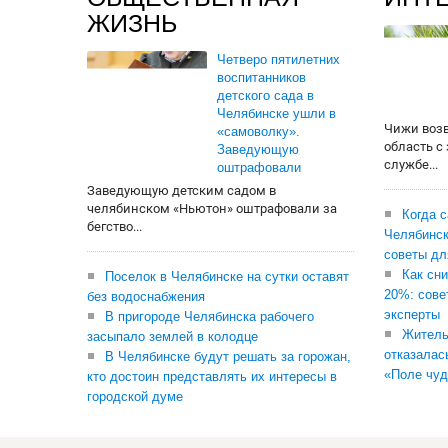
ЖИЗНЬ
Четверо пятилетних
воспитанников
детского сада в
Челябинске ушли в
Чижи воз
«самоволку».
область с
Заведующую
службе...
оштрафовали
Заведующую детским садом в
челябинском «Ньютон» оштрафовали за
Когда 
бегство...
Челябинск
советы дл
Как сни
Поселок в Челябинске на сутки оставят
20%: сове
без водоснабжения
эксперты
В пригороде Челябинска рабочего
Житель
засыпало землей в колодце
отказалас
В Челябинске будут решать за горожан,
«Поле чуд
кто достоин представлять их интересы в
городской думе