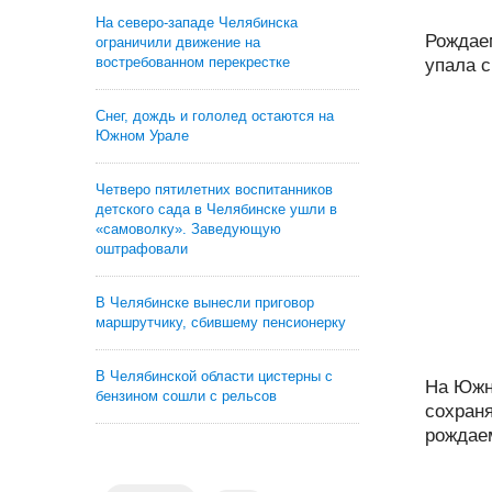
На северо-западе Челябинска
Рождае
ограничили движение на
востребованном перекрестке
упала с
Снег, дождь и гололед остаются на
Южном Урале
Четверо пятилетних воспитанников
детского сада в Челябинске ушли в
«самоволку». Заведующую
оштрафовали
В Челябинске вынесли приговор
маршрутчику, сбившему пенсионерку
В Челябинской области цистерны с
На Южн
бензином сошли с рельсов
сохран
рождаем