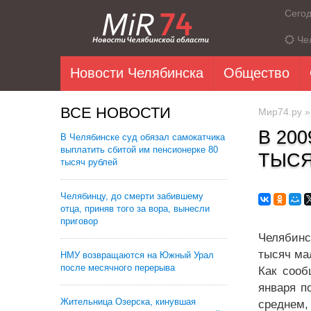
Сего
Че
Новости Челябинска
Общество
ВСЕ НОВОСТИ
Мир74.ру
В 20
В Челябинске суд обязал самокатчика
выплатить сбитой им пенсионерке 80
ТЫС
тысяч рублей
Челябинцу, до смерти забившему
отца, приняв того за вора, вынесли
приговор
Челябинс
тысяч ма
НМУ возвращаются на Южный Урал
после месячного перерыва
Как сооб
января п
Жительница Озерска, кинувшая
среднем,