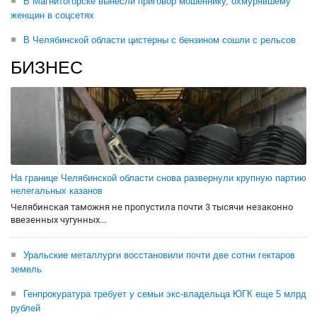
В Магнитогорске вынесли приговор мошеннику, охмурявшему
женщин в соцсетях
В Челябинской области цистерны с бензином сошли с рельсов
БИЗНЕС
На границе Челябинской области снова развернули крупную партию
нелегальных казанов
Челябинская таможня не пропустила почти 3 тысячи незаконно
ввезенных чугунных...
Уральские металлурги восстановили почти две сотни гектаров
земель
Генпрокуратура требует у семьи экс-владельца ЮГК еще 5 млрд
рублей