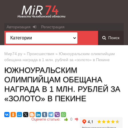
Авторизация
Регистрация
Поиск
Мир74.ру
»
Происшествия
» Южноуральским олимпийцам
обещана награда в 1 млн. рублей за «золото» в Пекине
ЮЖНОУРАЛЬСКИМ
ОЛИМПИЙЦАМ ОБЕЩАНА
НАГРАДА В 1 МЛН. РУБЛЕЙ ЗА
«ЗОЛОТО» В ПЕКИНЕ
Оцените статью:
0