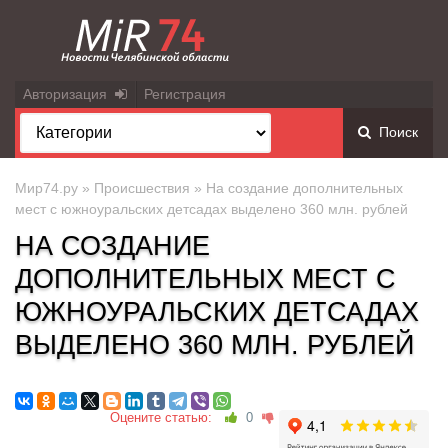
Авторизация
Регистрация
Поиск
Мир74.ру
»
Происшествия
» На создание дополнительных
мест с южноуральских детсадах выделено 360 млн. рублей
НА СОЗДАНИЕ
ДОПОЛНИТЕЛЬНЫХ МЕСТ С
ЮЖНОУРАЛЬСКИХ ДЕТСАДАХ
ВЫДЕЛЕНО 360 МЛН. РУБЛЕЙ
Оцените статью:
0